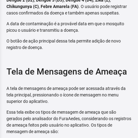
Dengue 2 (D2)
,
Dengue 3 (D3)
,
Dengue 4 (D4)
,
Zika (Z)
,
Chikungunya (C)
,
Febre Amarela (FA)
. O usuário pode registrar
casos confirmados da doença e também apenas suspeitas.
A data de contaminação é a provável data em que o mosquito
picou o usuário e transmitiu a doença.
O botão de ação principal dessa tela permite adição de novo
registro de doença.
Tela de Mensagens de Ameaça
A tela de mensagens de ameaça pode ser acessada através da
tela principal, pressionando o ícone de mensagem no menu
superior do aplicativo.
Essa tela exibe os tipos de mensagem de ameaça que são
gerados pelo analisador do FuraAedes, considerando os registros
de ameaça feitos pelo usuário no aplicativo. Os tipos de
mensagem de ameaça são: