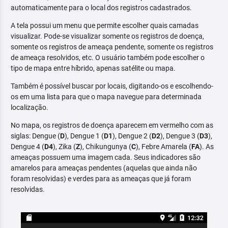
automaticamente para o local dos registros cadastrados.
A tela possui um menu que permite escolher quais camadas
visualizar. Pode-se visualizar somente os registros de doença,
somente os registros de ameaça pendente, somente os registros
de ameaça resolvidos, etc. O usuário também pode escolher o
tipo de mapa entre híbrido, apenas satélite ou mapa.
Também é possível buscar por locais, digitando-os e escolhendo-
os em uma lista para que o mapa navegue para determinada
localização.
No mapa, os registros de doença aparecem em vermelho com as
siglas: Dengue (
D
), Dengue 1 (
D1
), Dengue 2 (
D2
), Dengue 3 (
D3
),
Dengue 4 (
D4
), Zika (
Z
), Chikungunya (
C
), Febre Amarela (
FA
). As
ameaças possuem uma imagem cada. Seus indicadores são
amarelos para ameaças pendentes (aquelas que ainda não
foram resolvidas) e verdes para as ameaças que já foram
resolvidas.