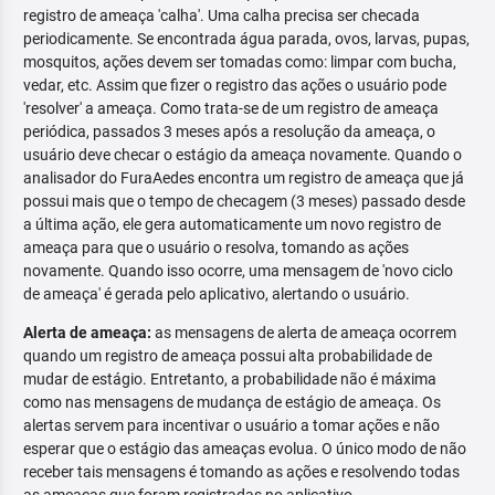
registro de ameaça 'calha'. Uma calha precisa ser checada
periodicamente. Se encontrada água parada, ovos, larvas, pupas,
mosquitos, ações devem ser tomadas como: limpar com bucha,
vedar, etc. Assim que fizer o registro das ações o usuário pode
'resolver' a ameaça. Como trata-se de um registro de ameaça
periódica, passados 3 meses após a resolução da ameaça, o
usuário deve checar o estágio da ameaça novamente. Quando o
analisador do FuraAedes encontra um registro de ameaça que já
possui mais que o tempo de checagem (3 meses) passado desde
a última ação, ele gera automaticamente um novo registro de
ameaça para que o usuário o resolva, tomando as ações
novamente. Quando isso ocorre, uma mensagem de 'novo ciclo
de ameaça' é gerada pelo aplicativo, alertando o usuário.
Alerta de ameaça:
as mensagens de alerta de ameaça ocorrem
quando um registro de ameaça possui alta probabilidade de
mudar de estágio. Entretanto, a probabilidade não é máxima
como nas mensagens de mudança de estágio de ameaça. Os
alertas servem para incentivar o usuário a tomar ações e não
esperar que o estágio das ameaças evolua. O único modo de não
receber tais mensagens é tomando as ações e resolvendo todas