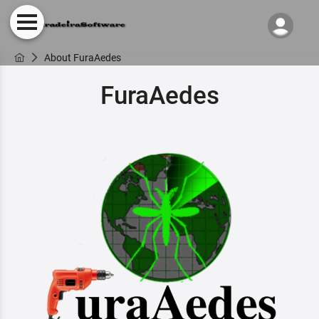
About FuraAedes
FuraAedes