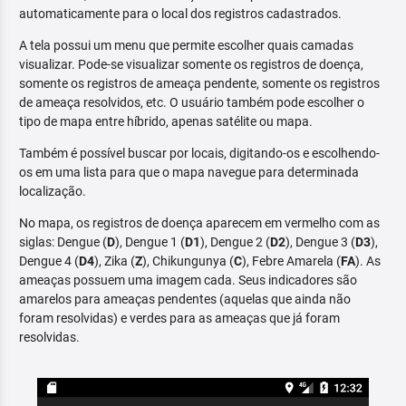
automaticamente para o local dos registros cadastrados.
A tela possui um menu que permite escolher quais camadas
visualizar. Pode-se visualizar somente os registros de doença,
somente os registros de ameaça pendente, somente os registros
de ameaça resolvidos, etc. O usuário também pode escolher o
tipo de mapa entre híbrido, apenas satélite ou mapa.
Também é possível buscar por locais, digitando-os e escolhendo-
os em uma lista para que o mapa navegue para determinada
localização.
No mapa, os registros de doença aparecem em vermelho com as
siglas: Dengue (
D
), Dengue 1 (
D1
), Dengue 2 (
D2
), Dengue 3 (
D3
),
Dengue 4 (
D4
), Zika (
Z
), Chikungunya (
C
), Febre Amarela (
FA
). As
ameaças possuem uma imagem cada. Seus indicadores são
amarelos para ameaças pendentes (aquelas que ainda não
foram resolvidas) e verdes para as ameaças que já foram
resolvidas.