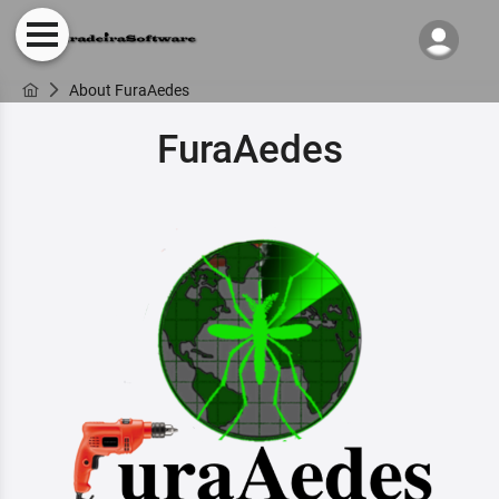
About FuraAedes
FuraAedes