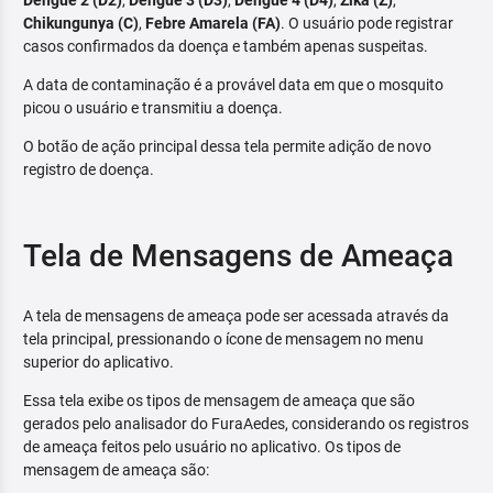
Dengue 2 (D2)
,
Dengue 3 (D3)
,
Dengue 4 (D4)
,
Zika (Z)
,
Chikungunya (C)
,
Febre Amarela (FA)
. O usuário pode registrar
casos confirmados da doença e também apenas suspeitas.
A data de contaminação é a provável data em que o mosquito
picou o usuário e transmitiu a doença.
O botão de ação principal dessa tela permite adição de novo
registro de doença.
Tela de Mensagens de Ameaça
A tela de mensagens de ameaça pode ser acessada através da
tela principal, pressionando o ícone de mensagem no menu
superior do aplicativo.
Essa tela exibe os tipos de mensagem de ameaça que são
gerados pelo analisador do FuraAedes, considerando os registros
de ameaça feitos pelo usuário no aplicativo. Os tipos de
mensagem de ameaça são: