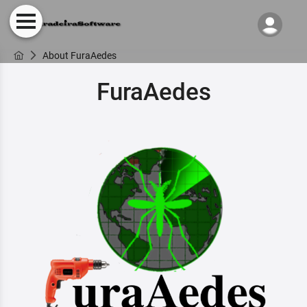
About FuraAedes
FuraAedes