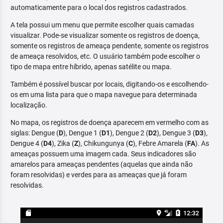
automaticamente para o local dos registros cadastrados.
A tela possui um menu que permite escolher quais camadas
visualizar. Pode-se visualizar somente os registros de doença,
somente os registros de ameaça pendente, somente os registros
de ameaça resolvidos, etc. O usuário também pode escolher o
tipo de mapa entre híbrido, apenas satélite ou mapa.
Também é possível buscar por locais, digitando-os e escolhendo-
os em uma lista para que o mapa navegue para determinada
localização.
No mapa, os registros de doença aparecem em vermelho com as
siglas: Dengue (
D
), Dengue 1 (
D1
), Dengue 2 (
D2
), Dengue 3 (
D3
),
Dengue 4 (
D4
), Zika (
Z
), Chikungunya (
C
), Febre Amarela (
FA
). As
ameaças possuem uma imagem cada. Seus indicadores são
amarelos para ameaças pendentes (aquelas que ainda não
foram resolvidas) e verdes para as ameaças que já foram
resolvidas.