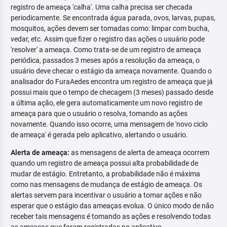
registro de ameaça 'calha'. Uma calha precisa ser checada
periodicamente. Se encontrada água parada, ovos, larvas, pupas,
mosquitos, ações devem ser tomadas como: limpar com bucha,
vedar, etc. Assim que fizer o registro das ações o usuário pode
'resolver' a ameaça. Como trata-se de um registro de ameaça
periódica, passados 3 meses após a resolução da ameaça, o
usuário deve checar o estágio da ameaça novamente. Quando o
analisador do FuraAedes encontra um registro de ameaça que já
possui mais que o tempo de checagem (3 meses) passado desde
a última ação, ele gera automaticamente um novo registro de
ameaça para que o usuário o resolva, tomando as ações
novamente. Quando isso ocorre, uma mensagem de 'novo ciclo
de ameaça' é gerada pelo aplicativo, alertando o usuário.
Alerta de ameaça:
as mensagens de alerta de ameaça ocorrem
quando um registro de ameaça possui alta probabilidade de
mudar de estágio. Entretanto, a probabilidade não é máxima
como nas mensagens de mudança de estágio de ameaça. Os
alertas servem para incentivar o usuário a tomar ações e não
esperar que o estágio das ameaças evolua. O único modo de não
receber tais mensagens é tomando as ações e resolvendo todas