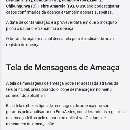
Dengue 2 (D2)
,
Dengue 3 (D3)
,
Dengue 4 (D4)
,
Zika (Z)
,
Chikungunya (C)
,
Febre Amarela (FA)
. O usuário pode registrar
casos confirmados da doença e também apenas suspeitas.
A data de contaminação é a provável data em que o mosquito
picou o usuário e transmitiu a doença.
O botão de ação principal dessa tela permite adição de novo
registro de doença.
Tela de Mensagens de Ameaça
A tela de mensagens de ameaça pode ser acessada através da
tela principal, pressionando o ícone de mensagem no menu
superior do aplicativo.
Essa tela exibe os tipos de mensagem de ameaça que são
gerados pelo analisador do FuraAedes, considerando os registros
de ameaça feitos pelo usuário no aplicativo. Os tipos de
mensagem de ameaça são: