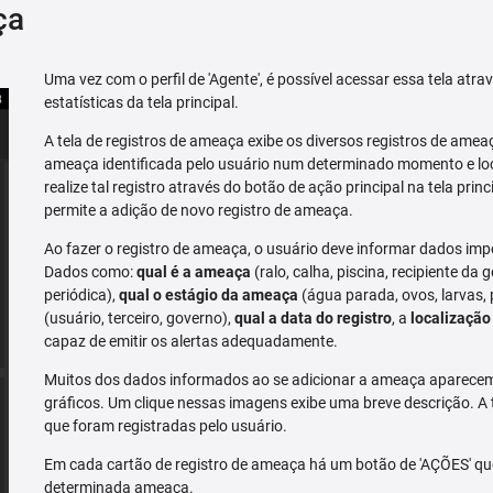
ça
Uma vez com o perfil de 'Agente', é possível acessar essa tela atr
estatísticas da tela principal.
A tela de registros de ameaça exibe os diversos registros de ame
ameaça identificada pelo usuário num determinado momento e loc
realize tal registro através do botão de ação principal na tela prin
permite a adição de novo registro de ameaça.
Ao fazer o registro de ameaça, o usuário deve informar dados imp
Dados como:
qual é a ameaça
(ralo, calha, piscina, recipiente da g
periódica),
qual o estágio da ameaça
(água parada, ovos, larvas,
(usuário, terceiro, governo),
qual a data do registro
, a
localização
capaz de emitir os alertas adequadamente.
Muitos dos dados informados ao se adicionar a ameaça aparecem 
gráficos. Um clique nessas imagens exibe uma breve descrição. A
que foram registradas pelo usuário.
Em cada cartão de registro de ameaça há um botão de 'AÇÕES' que 
determinada ameaça.