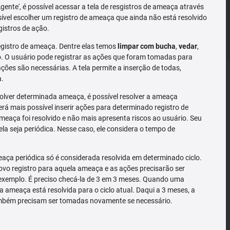
'Agente', é possível acessar a tela de resgistros de ameaça através
sível escolher um registro de ameaça que ainda não está resolvido
gistros de ação.
gistro de ameaça. Dentre elas temos
limpar com bucha
,
vedar
,
 O usuário pode registrar as ações que foram tomadas para
ões são necessárias. A tela permite a inserção de todas,
a.
solver determinada ameaça, é possível resolver a ameaça
rá mais possível inserir ações para determinado registro de
meaça foi resolvido e não mais apresenta riscos ao usuário. Seu
la seja periódica. Nesse caso, ele considera o tempo de
ça periódica só é considerada resolvida em determinado ciclo.
o registro para aquela ameaça e as ações precisarão ser
exemplo. É preciso checá-la de 3 em 3 meses. Quando uma
a ameaça está resolvida para o ciclo atual. Daqui a 3 meses, a
mbém precisam ser tomadas novamente se necessário.