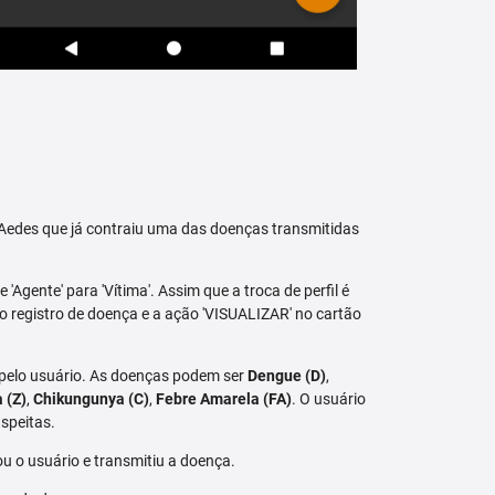
raAedes que já contraiu uma das doenças transmitidas
 'Agente' para 'Vítima'. Assim que a troca de perfil é
vo registro de doença e a ação 'VISUALIZAR' no cartão
 pelo usuário. As doenças podem ser
Dengue (D)
,
a (Z)
,
Chikungunya (C)
,
Febre Amarela (FA)
. O usuário
speitas.
u o usuário e transmitiu a doença.