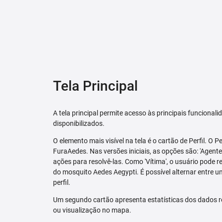
Tela Principal
A tela principal permite acesso às principais funcional
disponibilizados.
O elemento mais visível na tela é o cartão de Perfil. O P
FuraAedes. Nas versões iniciais, as opções são: 'Agente'
ações para resolvê-las. Como 'Vítima', o usuário pode 
do mosquito Aedes Aegypti. É possível alternar entre u
perfil.
Um segundo cartão apresenta estatísticas dos dados r
ou visualização no mapa.