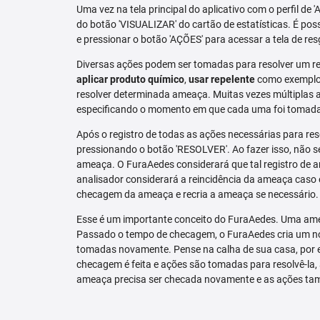
Uma vez na tela principal do aplicativo com o perfil de 
do botão 'VISUALIZAR' do cartão de estatísticas. É pos
e pressionar o botão 'AÇÕES' para acessar a tela de res
Diversas ações podem ser tomadas para resolver um re
aplicar produto químico
,
usar repelente
como exemplo.
resolver determinada ameaça. Muitas vezes múltiplas aç
especificando o momento em que cada uma foi tomad
Após o registro de todas as ações necessárias para re
pressionando o botão 'RESOLVER'. Ao fazer isso, não se
ameaça. O FuraAedes considerará que tal registro de a
analisador considerará a reincidência da ameaça caso e
checagem da ameaça e recria a ameaça se necessário.
Esse é um importante conceito do FuraAedes. Uma amea
Passado o tempo de checagem, o FuraAedes cria um nov
tomadas novamente. Pense na calha de sua casa, por 
checagem é feita e ações são tomadas para resolvê-la, 
ameaça precisa ser checada novamente e as ações ta