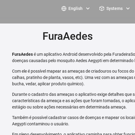
English
Systems
FuraAedes
FuraAedes
é um aplicativo Android desenvolvido pela FuradeiraSo
doenças causadas pelo mosquito Aedes Aegypti em determinado l
Com ele é possível mapear as ameaças de criadouros ou focos do m
calhas, pratinho de planta, vasos, etc). Uma vez com as ameaças 
bucha, vedar, aplicar produto químico).
Durante o cadastro das ameaças o aplicativo exige detalhes que s
características da ameaça e as ações que foram tomadas, o aplica
estágio ou sobre ações necessárias em determinada ameaça.
Também é possível cadastrar casos de doenças e mapear os loca
Aegypti contaminou o usuário.
Em pleno desenvolvimento, o aplicativo caminha para obter funcio