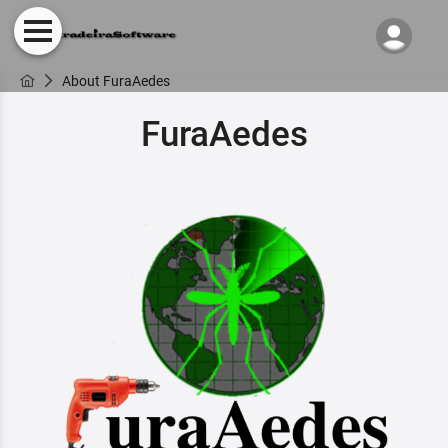
About FuraAedes
FuraAedes