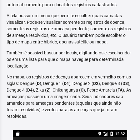
automaticamente para o local dos registros cadastrados.
A tela possui um menu que permite escolher quais camadas
visualizar. Pode-se visualizar somente os registros de doença,
somente os registros de ameaça pendente, somente os registros
de ameaça resolvidos, etc. O usuário também pode escolher o
tipo de mapa entre híbrido, apenas satélite ou mapa.
Também é possível buscar por locais, digitando-os e escolhendo-
os em uma lista para que o mapa navegue para determinada
localização.
No mapa, os registros de doença aparecem em vermelho com as
siglas: Dengue (
D
), Dengue 1 (
D1
), Dengue 2 (
D2
), Dengue 3 (
D3
),
Dengue 4 (
D4
), Zika (
Z
), Chikungunya (
C
), Febre Amarela (
FA
). As
ameaças possuem uma imagem cada. Seus indicadores são
amarelos para ameaças pendentes (aquelas que ainda não
foram resolvidas) e verdes para as ameaças que já foram
resolvidas.