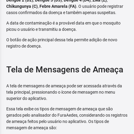
Dengue 2 (D2)
,
Dengue 3 (D3)
,
Dengue 4 (D4)
,
Zika (Z)
,
Chikungunya (C)
,
Febre Amarela (FA)
. O usuário pode registrar
casos confirmados da doença e também apenas suspeitas.
A data de contaminação é a provável data em que o mosquito
picou o usuário e transmitiu a doença.
O botão de ação principal dessa tela permite adição de novo
registro de doença.
Tela de Mensagens de Ameaça
A tela de mensagens de ameaça pode ser acessada através da
tela principal, pressionando o ícone de mensagem no menu
superior do aplicativo.
Essa tela exibe os tipos de mensagem de ameaça que são
gerados pelo analisador do FuraAedes, considerando os registros
de ameaça feitos pelo usuário no aplicativo. Os tipos de
mensagem de ameaça são: