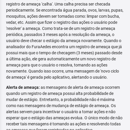
registro de ameaça 'calha'. Uma calha precisa ser checada
periodicamente. Se encontrada água parada, ovos, larvas, pupas,
mosquitos, ações devem ser tomadas como: limpar com bucha,
vedar, etc. Assim que fizer o registro das ações o usuário pode
'resolver' a ameaça. Como trata-se de um registro de ameaça
periódica, passados 3 meses após a resolução da ameaça, o
usuário deve checar o estágio da ameaça novamente. Quando o
analisador do FuraAedes encontra um registro de ameaça que já
possui mais que o tempo de checagem (3 meses) passado desde
a última ação, ele gera automaticamente um novo registro de
ameaça para que o usuário o resolva, tomando as ações
novamente. Quando isso ocorre, uma mensagem de 'novo ciclo
de ameaça' é gerada pelo aplicativo, alertando o usuário.
Alerta de ameaça:
as mensagens de alerta de ameaça ocorrem
quando um registro de ameaça possui alta probabilidade de
mudar de estágio. Entretanto, a probabilidade não é máxima
como nas mensagens de mudança de estágio de ameaça. Os
alertas servem para incentivar o usuário a tomar ações e não
esperar que o estágio das ameaças evolua. O único modo de não
receber tais mensagens é tomando as ações e resolvendo todas