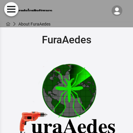
About FuraAedes
FuraAedes