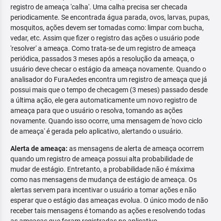
registro de ameaça 'calha'. Uma calha precisa ser checada
periodicamente. Se encontrada água parada, ovos, larvas, pupas,
mosquitos, ações devem ser tomadas como: limpar com bucha,
vedar, etc. Assim que fizer o registro das ações o usuário pode
'resolver' a ameaça. Como trata-se de um registro de ameaça
periódica, passados 3 meses após a resolução da ameaça, o
usuário deve checar o estágio da ameaça novamente. Quando o
analisador do FuraAedes encontra um registro de ameaça que já
possui mais que o tempo de checagem (3 meses) passado desde
a última ação, ele gera automaticamente um novo registro de
ameaça para que o usuário o resolva, tomando as ações
novamente. Quando isso ocorre, uma mensagem de 'novo ciclo
de ameaça' é gerada pelo aplicativo, alertando o usuário.
Alerta de ameaça:
as mensagens de alerta de ameaça ocorrem
quando um registro de ameaça possui alta probabilidade de
mudar de estágio. Entretanto, a probabilidade não é máxima
como nas mensagens de mudança de estágio de ameaça. Os
alertas servem para incentivar o usuário a tomar ações e não
esperar que o estágio das ameaças evolua. O único modo de não
receber tais mensagens é tomando as ações e resolvendo todas