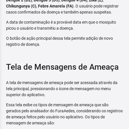
Dengue 2 (D2)
,
Dengue 3 (D3)
,
Dengue 4 (D4)
,
Zika (Z)
,
Chikungunya (C)
,
Febre Amarela (FA)
. O usuário pode registrar
casos confirmados da doença e também apenas suspeitas.
A data de contaminação é a provável data em que o mosquito
picou o usuário e transmitiu a doença.
O botão de ação principal dessa tela permite adição de novo
registro de doença.
Tela de Mensagens de Ameaça
A tela de mensagens de ameaça pode ser acessada através da
tela principal, pressionando o ícone de mensagem no menu
superior do aplicativo.
Essa tela exibe os tipos de mensagem de ameaça que são
gerados pelo analisador do FuraAedes, considerando os registros
de ameaça feitos pelo usuário no aplicativo. Os tipos de
mensagem de ameaça são: