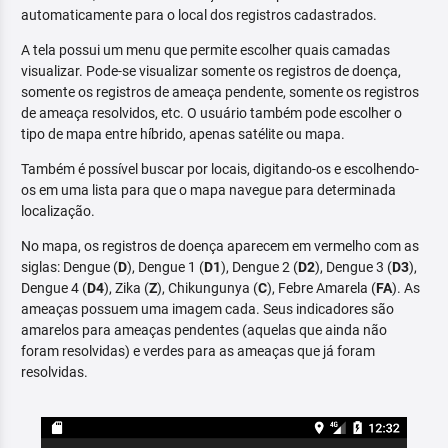
automaticamente para o local dos registros cadastrados.
A tela possui um menu que permite escolher quais camadas
visualizar. Pode-se visualizar somente os registros de doença,
somente os registros de ameaça pendente, somente os registros
de ameaça resolvidos, etc. O usuário também pode escolher o
tipo de mapa entre híbrido, apenas satélite ou mapa.
Também é possível buscar por locais, digitando-os e escolhendo-
os em uma lista para que o mapa navegue para determinada
localização.
No mapa, os registros de doença aparecem em vermelho com as
siglas: Dengue (
D
), Dengue 1 (
D1
), Dengue 2 (
D2
), Dengue 3 (
D3
),
Dengue 4 (
D4
), Zika (
Z
), Chikungunya (
C
), Febre Amarela (
FA
). As
ameaças possuem uma imagem cada. Seus indicadores são
amarelos para ameaças pendentes (aquelas que ainda não
foram resolvidas) e verdes para as ameaças que já foram
resolvidas.