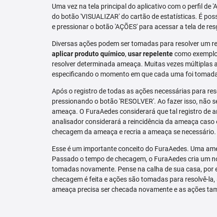
Uma vez na tela principal do aplicativo com o perfil de 
do botão 'VISUALIZAR' do cartão de estatísticas. É pos
e pressionar o botão 'AÇÕES' para acessar a tela de res
Diversas ações podem ser tomadas para resolver um re
aplicar produto químico
,
usar repelente
como exemplo.
resolver determinada ameaça. Muitas vezes múltiplas aç
especificando o momento em que cada uma foi tomad
Após o registro de todas as ações necessárias para re
pressionando o botão 'RESOLVER'. Ao fazer isso, não se
ameaça. O FuraAedes considerará que tal registro de a
analisador considerará a reincidência da ameaça caso e
checagem da ameaça e recria a ameaça se necessário.
Esse é um importante conceito do FuraAedes. Uma amea
Passado o tempo de checagem, o FuraAedes cria um nov
tomadas novamente. Pense na calha de sua casa, por 
checagem é feita e ações são tomadas para resolvê-la, 
ameaça precisa ser checada novamente e as ações ta