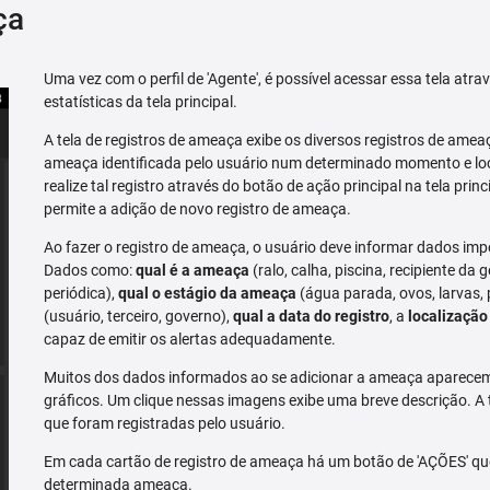
ça
Uma vez com o perfil de 'Agente', é possível acessar essa tela atr
estatísticas da tela principal.
A tela de registros de ameaça exibe os diversos registros de ame
ameaça identificada pelo usuário num determinado momento e loc
realize tal registro através do botão de ação principal na tela prin
permite a adição de novo registro de ameaça.
Ao fazer o registro de ameaça, o usuário deve informar dados imp
Dados como:
qual é a ameaça
(ralo, calha, piscina, recipiente da g
periódica),
qual o estágio da ameaça
(água parada, ovos, larvas,
(usuário, terceiro, governo),
qual a data do registro
, a
localização
capaz de emitir os alertas adequadamente.
Muitos dos dados informados ao se adicionar a ameaça aparecem 
gráficos. Um clique nessas imagens exibe uma breve descrição. A
que foram registradas pelo usuário.
Em cada cartão de registro de ameaça há um botão de 'AÇÕES' que 
determinada ameaça.