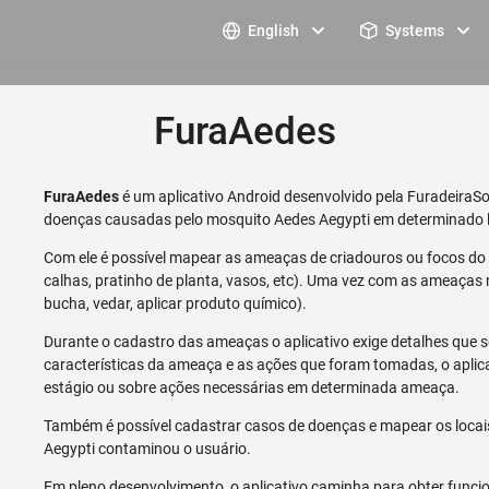
English
Systems
FuraAedes
FuraAedes
é um aplicativo Android desenvolvido pela FuradeiraSo
doenças causadas pelo mosquito Aedes Aegypti em determinado l
Com ele é possível mapear as ameaças de criadouros ou focos do m
calhas, pratinho de planta, vasos, etc). Uma vez com as ameaças 
bucha, vedar, aplicar produto químico).
Durante o cadastro das ameaças o aplicativo exige detalhes que s
características da ameaça e as ações que foram tomadas, o aplica
estágio ou sobre ações necessárias em determinada ameaça.
Também é possível cadastrar casos de doenças e mapear os loca
Aegypti contaminou o usuário.
Em pleno desenvolvimento, o aplicativo caminha para obter funcio