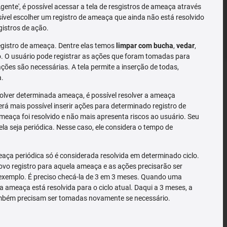
'Agente', é possível acessar a tela de resgistros de ameaça através
sível escolher um registro de ameaça que ainda não está resolvido
gistros de ação.
gistro de ameaça. Dentre elas temos
limpar com bucha
,
vedar
,
 O usuário pode registrar as ações que foram tomadas para
ões são necessárias. A tela permite a inserção de todas,
a.
solver determinada ameaça, é possível resolver a ameaça
rá mais possível inserir ações para determinado registro de
meaça foi resolvido e não mais apresenta riscos ao usuário. Seu
la seja periódica. Nesse caso, ele considera o tempo de
ça periódica só é considerada resolvida em determinado ciclo.
o registro para aquela ameaça e as ações precisarão ser
exemplo. É preciso checá-la de 3 em 3 meses. Quando uma
a ameaça está resolvida para o ciclo atual. Daqui a 3 meses, a
mbém precisam ser tomadas novamente se necessário.