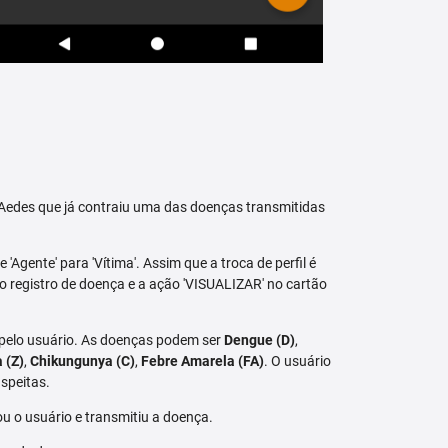
raAedes que já contraiu uma das doenças transmitidas
 'Agente' para 'Vítima'. Assim que a troca de perfil é
vo registro de doença e a ação 'VISUALIZAR' no cartão
 pelo usuário. As doenças podem ser
Dengue (D)
,
a (Z)
,
Chikungunya (C)
,
Febre Amarela (FA)
. O usuário
speitas.
u o usuário e transmitiu a doença.