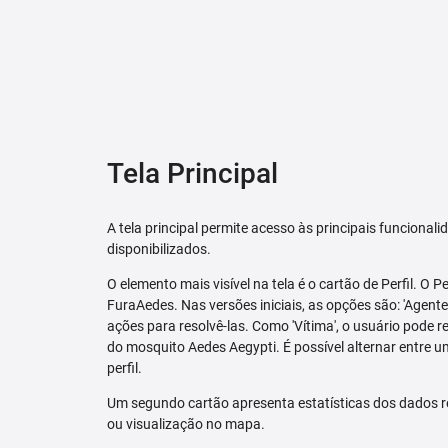
Tela Principal
A tela principal permite acesso às principais funcional
disponibilizados.
O elemento mais visível na tela é o cartão de Perfil. O P
FuraAedes. Nas versões iniciais, as opções são: 'Agente'
ações para resolvê-las. Como 'Vítima', o usuário pode 
do mosquito Aedes Aegypti. É possível alternar entre u
perfil.
Um segundo cartão apresenta estatísticas dos dados r
ou visualização no mapa.