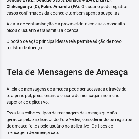
Dengue 2 (D2)
,
Dengue 3 (D3)
,
Dengue 4 (D4)
,
Zika (Z)
,
Chikungunya (C)
,
Febre Amarela (FA)
. O usuário pode registrar
casos confirmados da doença e também apenas suspeitas.
A data de contaminação é a provável data em que o mosquito
picou o usuário e transmitiu a doença.
O botão de ação principal dessa tela permite adição de novo
registro de doença.
Tela de Mensagens de Ameaça
A tela de mensagens de ameaça pode ser acessada através da
tela principal, pressionando o ícone de mensagem no menu
superior do aplicativo.
Essa tela exibe os tipos de mensagem de ameaça que são
gerados pelo analisador do FuraAedes, considerando os registros
de ameaça feitos pelo usuário no aplicativo. Os tipos de
mensagem de ameaça são: