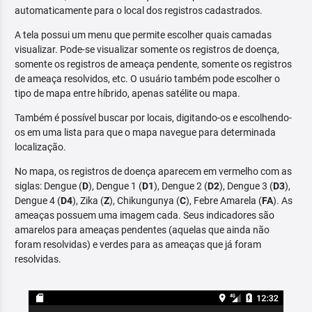
automaticamente para o local dos registros cadastrados.
A tela possui um menu que permite escolher quais camadas
visualizar. Pode-se visualizar somente os registros de doença,
somente os registros de ameaça pendente, somente os registros
de ameaça resolvidos, etc. O usuário também pode escolher o
tipo de mapa entre híbrido, apenas satélite ou mapa.
Também é possível buscar por locais, digitando-os e escolhendo-
os em uma lista para que o mapa navegue para determinada
localização.
No mapa, os registros de doença aparecem em vermelho com as
siglas: Dengue (
D
), Dengue 1 (
D1
), Dengue 2 (
D2
), Dengue 3 (
D3
),
Dengue 4 (
D4
), Zika (
Z
), Chikungunya (
C
), Febre Amarela (
FA
). As
ameaças possuem uma imagem cada. Seus indicadores são
amarelos para ameaças pendentes (aquelas que ainda não
foram resolvidas) e verdes para as ameaças que já foram
resolvidas.