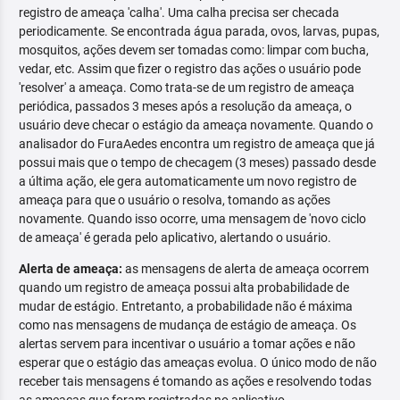
registro de ameaça 'calha'. Uma calha precisa ser checada
periodicamente. Se encontrada água parada, ovos, larvas, pupas,
mosquitos, ações devem ser tomadas como: limpar com bucha,
vedar, etc. Assim que fizer o registro das ações o usuário pode
'resolver' a ameaça. Como trata-se de um registro de ameaça
periódica, passados 3 meses após a resolução da ameaça, o
usuário deve checar o estágio da ameaça novamente. Quando o
analisador do FuraAedes encontra um registro de ameaça que já
possui mais que o tempo de checagem (3 meses) passado desde
a última ação, ele gera automaticamente um novo registro de
ameaça para que o usuário o resolva, tomando as ações
novamente. Quando isso ocorre, uma mensagem de 'novo ciclo
de ameaça' é gerada pelo aplicativo, alertando o usuário.
Alerta de ameaça:
as mensagens de alerta de ameaça ocorrem
quando um registro de ameaça possui alta probabilidade de
mudar de estágio. Entretanto, a probabilidade não é máxima
como nas mensagens de mudança de estágio de ameaça. Os
alertas servem para incentivar o usuário a tomar ações e não
esperar que o estágio das ameaças evolua. O único modo de não
receber tais mensagens é tomando as ações e resolvendo todas