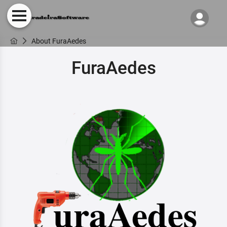
About FuraAedes
FuraAedes