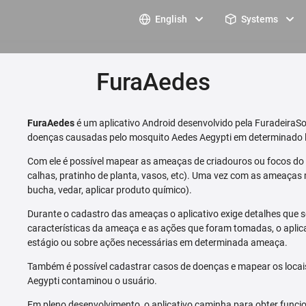
English
Systems
FuraAedes
FuraAedes
é um aplicativo Android desenvolvido pela FuradeiraSo
doenças causadas pelo mosquito Aedes Aegypti em determinado l
Com ele é possível mapear as ameaças de criadouros ou focos do m
calhas, pratinho de planta, vasos, etc). Uma vez com as ameaças 
bucha, vedar, aplicar produto químico).
Durante o cadastro das ameaças o aplicativo exige detalhes que s
características da ameaça e as ações que foram tomadas, o aplica
estágio ou sobre ações necessárias em determinada ameaça.
Também é possível cadastrar casos de doenças e mapear os loca
Aegypti contaminou o usuário.
Em pleno desenvolvimento, o aplicativo caminha para obter funcio