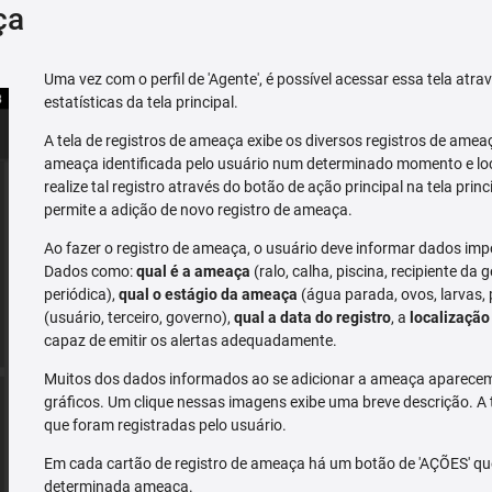
ça
Uma vez com o perfil de 'Agente', é possível acessar essa tela atr
estatísticas da tela principal.
A tela de registros de ameaça exibe os diversos registros de ame
ameaça identificada pelo usuário num determinado momento e loc
realize tal registro através do botão de ação principal na tela prin
permite a adição de novo registro de ameaça.
Ao fazer o registro de ameaça, o usuário deve informar dados imp
Dados como:
qual é a ameaça
(ralo, calha, piscina, recipiente da g
periódica),
qual o estágio da ameaça
(água parada, ovos, larvas,
(usuário, terceiro, governo),
qual a data do registro
, a
localização
capaz de emitir os alertas adequadamente.
Muitos dos dados informados ao se adicionar a ameaça aparecem 
gráficos. Um clique nessas imagens exibe uma breve descrição. A
que foram registradas pelo usuário.
Em cada cartão de registro de ameaça há um botão de 'AÇÕES' que 
determinada ameaça.