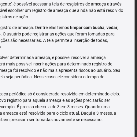
'Agente', é possível acessar a tela de resgistros de ameaça através
sível escolher um registro de ameaça que ainda não está resolvido
gistros de ação.
gistro de ameaça. Dentre elas temos
limpar com bucha
,
vedar
,
 O usuário pode registrar as ações que foram tomadas para
ões são necessárias. A tela permite a inserção de todas,
a.
solver determinada ameaça, é possível resolver a ameaça
rá mais possível inserir ações para determinado registro de
meaça foi resolvido e não mais apresenta riscos ao usuário. Seu
la seja periódica. Nesse caso, ele considera o tempo de
ça periódica só é considerada resolvida em determinado ciclo.
o registro para aquela ameaça e as ações precisarão ser
exemplo. É preciso checá-la de 3 em 3 meses. Quando uma
a ameaça está resolvida para o ciclo atual. Daqui a 3 meses, a
mbém precisam ser tomadas novamente se necessário.