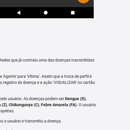
raAedes que já contraiu uma das doenças transmitidas
 'Agente' para 'Vítima'. Assim que a troca de perfil é
vo registro de doença e a ação 'VISUALIZAR' no cartão
 pelo usuário. As doenças podem ser
Dengue (D)
,
a (Z)
,
Chikungunya (C)
,
Febre Amarela (FA)
. O usuário
speitas.
u o usuário e transmitiu a doença.