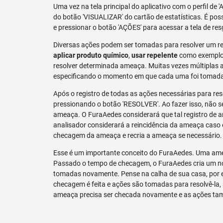
Uma vez na tela principal do aplicativo com o perfil de 
do botão 'VISUALIZAR' do cartão de estatísticas. É pos
e pressionar o botão 'AÇÕES' para acessar a tela de res
Diversas ações podem ser tomadas para resolver um re
aplicar produto químico
,
usar repelente
como exemplo.
resolver determinada ameaça. Muitas vezes múltiplas aç
especificando o momento em que cada uma foi tomad
Após o registro de todas as ações necessárias para re
pressionando o botão 'RESOLVER'. Ao fazer isso, não se
ameaça. O FuraAedes considerará que tal registro de a
analisador considerará a reincidência da ameaça caso e
checagem da ameaça e recria a ameaça se necessário.
Esse é um importante conceito do FuraAedes. Uma amea
Passado o tempo de checagem, o FuraAedes cria um nov
tomadas novamente. Pense na calha de sua casa, por 
checagem é feita e ações são tomadas para resolvê-la, 
ameaça precisa ser checada novamente e as ações ta