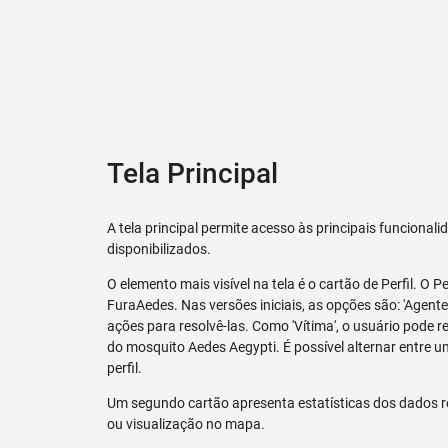
Tela Principal
A tela principal permite acesso às principais funcional
disponibilizados.
O elemento mais visível na tela é o cartão de Perfil. O P
FuraAedes. Nas versões iniciais, as opções são: 'Agente'
ações para resolvê-las. Como 'Vítima', o usuário pode 
do mosquito Aedes Aegypti. É possível alternar entre u
perfil.
Um segundo cartão apresenta estatísticas dos dados r
ou visualização no mapa.