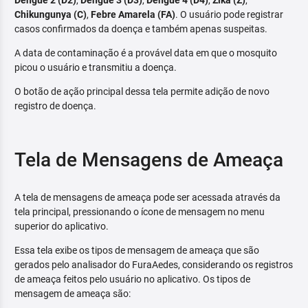
Dengue 2 (D2)
,
Dengue 3 (D3)
,
Dengue 4 (D4)
,
Zika (Z)
,
Chikungunya (C)
,
Febre Amarela (FA)
. O usuário pode registrar
casos confirmados da doença e também apenas suspeitas.
A data de contaminação é a provável data em que o mosquito
picou o usuário e transmitiu a doença.
O botão de ação principal dessa tela permite adição de novo
registro de doença.
Tela de Mensagens de Ameaça
A tela de mensagens de ameaça pode ser acessada através da
tela principal, pressionando o ícone de mensagem no menu
superior do aplicativo.
Essa tela exibe os tipos de mensagem de ameaça que são
gerados pelo analisador do FuraAedes, considerando os registros
de ameaça feitos pelo usuário no aplicativo. Os tipos de
mensagem de ameaça são: