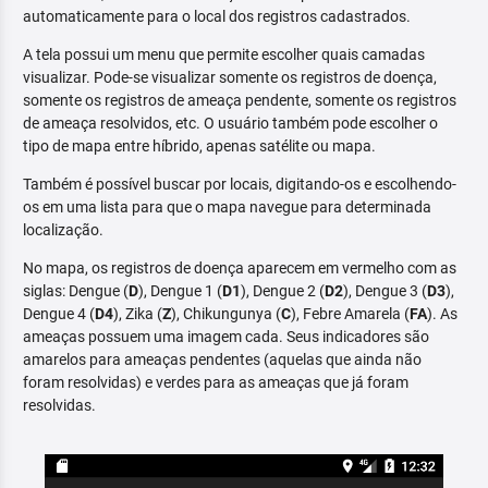
automaticamente para o local dos registros cadastrados.
A tela possui um menu que permite escolher quais camadas
visualizar. Pode-se visualizar somente os registros de doença,
somente os registros de ameaça pendente, somente os registros
de ameaça resolvidos, etc. O usuário também pode escolher o
tipo de mapa entre híbrido, apenas satélite ou mapa.
Também é possível buscar por locais, digitando-os e escolhendo-
os em uma lista para que o mapa navegue para determinada
localização.
No mapa, os registros de doença aparecem em vermelho com as
siglas: Dengue (
D
), Dengue 1 (
D1
), Dengue 2 (
D2
), Dengue 3 (
D3
),
Dengue 4 (
D4
), Zika (
Z
), Chikungunya (
C
), Febre Amarela (
FA
). As
ameaças possuem uma imagem cada. Seus indicadores são
amarelos para ameaças pendentes (aquelas que ainda não
foram resolvidas) e verdes para as ameaças que já foram
resolvidas.