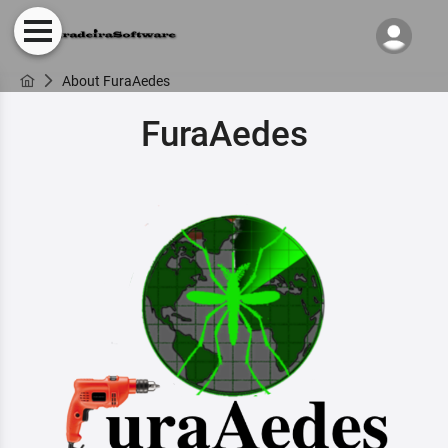
About FuraAedes
FuraAedes