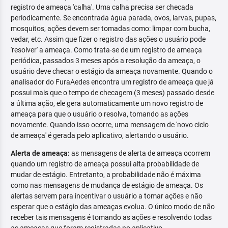
registro de ameaça 'calha'. Uma calha precisa ser checada
periodicamente. Se encontrada água parada, ovos, larvas, pupas,
mosquitos, ações devem ser tomadas como: limpar com bucha,
vedar, etc. Assim que fizer o registro das ações o usuário pode
'resolver' a ameaça. Como trata-se de um registro de ameaça
periódica, passados 3 meses após a resolução da ameaça, o
usuário deve checar o estágio da ameaça novamente. Quando o
analisador do FuraAedes encontra um registro de ameaça que já
possui mais que o tempo de checagem (3 meses) passado desde
a última ação, ele gera automaticamente um novo registro de
ameaça para que o usuário o resolva, tomando as ações
novamente. Quando isso ocorre, uma mensagem de 'novo ciclo
de ameaça' é gerada pelo aplicativo, alertando o usuário.
Alerta de ameaça:
as mensagens de alerta de ameaça ocorrem
quando um registro de ameaça possui alta probabilidade de
mudar de estágio. Entretanto, a probabilidade não é máxima
como nas mensagens de mudança de estágio de ameaça. Os
alertas servem para incentivar o usuário a tomar ações e não
esperar que o estágio das ameaças evolua. O único modo de não
receber tais mensagens é tomando as ações e resolvendo todas