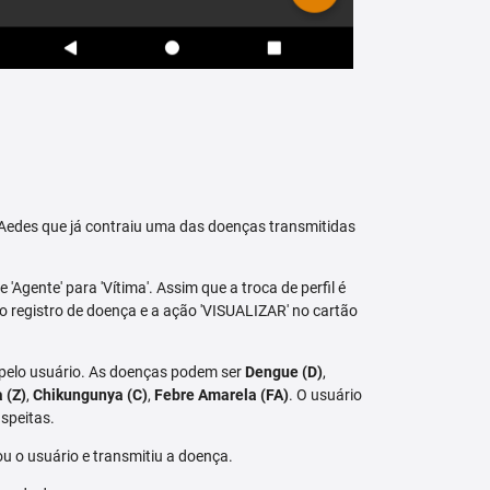
raAedes que já contraiu uma das doenças transmitidas
 'Agente' para 'Vítima'. Assim que a troca de perfil é
vo registro de doença e a ação 'VISUALIZAR' no cartão
 pelo usuário. As doenças podem ser
Dengue (D)
,
a (Z)
,
Chikungunya (C)
,
Febre Amarela (FA)
. O usuário
speitas.
u o usuário e transmitiu a doença.