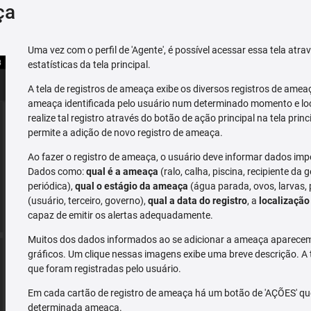
ça
Uma vez com o perfil de 'Agente', é possível acessar essa tela atr
estatísticas da tela principal.
A tela de registros de ameaça exibe os diversos registros de ame
ameaça identificada pelo usuário num determinado momento e loc
realize tal registro através do botão de ação principal na tela prin
permite a adição de novo registro de ameaça.
Ao fazer o registro de ameaça, o usuário deve informar dados imp
Dados como:
qual é a ameaça
(ralo, calha, piscina, recipiente da g
periódica),
qual o estágio da ameaça
(água parada, ovos, larvas,
(usuário, terceiro, governo),
qual a data do registro
, a
localização
capaz de emitir os alertas adequadamente.
Muitos dos dados informados ao se adicionar a ameaça aparecem 
gráficos. Um clique nessas imagens exibe uma breve descrição. A
que foram registradas pelo usuário.
Em cada cartão de registro de ameaça há um botão de 'AÇÕES' que 
determinada ameaça.