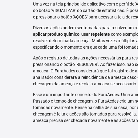
Uma vez na tela principal do aplicativo com o perfil de 
do botão 'VISUALIZAR' do cartão de estatísticas. É pos
e pressionar o botão 'AÇÕES' para acessar a tela de res
Diversas ações podem ser tomadas para resolver um re
aplicar produto químico
,
usar repelente
como exemplo.
resolver determinada ameaça. Muitas vezes múltiplas aç
especificando o momento em que cada uma foi tomad
Após o registro de todas as ações necessárias para re
pressionando o botão 'RESOLVER'. Ao fazer isso, não se
ameaça. O FuraAedes considerará que tal registro de a
analisador considerará a reincidência da ameaça caso e
checagem da ameaça e recria a ameaça se necessário.
Esse é um importante conceito do FuraAedes. Uma amea
Passado o tempo de checagem, o FuraAedes cria um nov
tomadas novamente. Pense na calha de sua casa, por 
checagem é feita e ações são tomadas para resolvê-la, 
ameaça precisa ser checada novamente e as ações ta