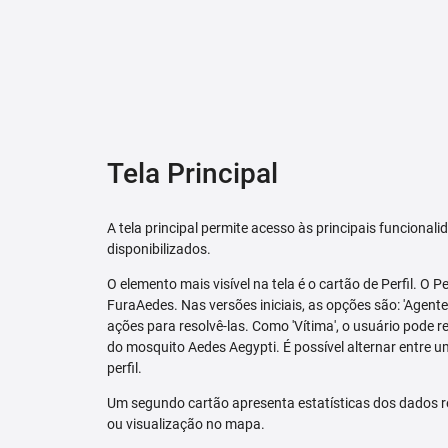
Tela Principal
A tela principal permite acesso às principais funcional
disponibilizados.
O elemento mais visível na tela é o cartão de Perfil. O P
FuraAedes. Nas versões iniciais, as opções são: 'Agente'
ações para resolvê-las. Como 'Vítima', o usuário pode 
do mosquito Aedes Aegypti. É possível alternar entre u
perfil.
Um segundo cartão apresenta estatísticas dos dados r
ou visualização no mapa.