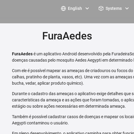
English
Systems
FuraAedes
FuraAedes
é um aplicativo Android desenvolvido pela FuradeiraSo
doenças causadas pelo mosquito Aedes Aegypti em determinado l
Com ele é possível mapear as ameaças de criadouros ou focos do m
calhas, pratinho de planta, vasos, etc). Uma vez com as ameaças 
bucha, vedar, aplicar produto químico).
Durante o cadastro das ameaças o aplicativo exige detalhes que s
características da ameaça e as ações que foram tomadas, o aplica
estágio ou sobre ações necessárias em determinada ameaça.
Também é possível cadastrar casos de doenças e mapear os loca
Aegypti contaminou o usuário.
Em pleno desenvolvimento, o aplicativo caminha para obter funcio