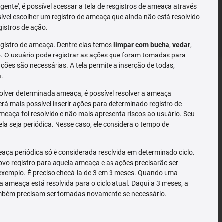
'Agente', é possível acessar a tela de resgistros de ameaça através
sível escolher um registro de ameaça que ainda não está resolvido
gistros de ação.
gistro de ameaça. Dentre elas temos
limpar com bucha
,
vedar
,
 O usuário pode registrar as ações que foram tomadas para
ões são necessárias. A tela permite a inserção de todas,
a.
solver determinada ameaça, é possível resolver a ameaça
rá mais possível inserir ações para determinado registro de
meaça foi resolvido e não mais apresenta riscos ao usuário. Seu
la seja periódica. Nesse caso, ele considera o tempo de
ça periódica só é considerada resolvida em determinado ciclo.
o registro para aquela ameaça e as ações precisarão ser
exemplo. É preciso checá-la de 3 em 3 meses. Quando uma
a ameaça está resolvida para o ciclo atual. Daqui a 3 meses, a
mbém precisam ser tomadas novamente se necessário.