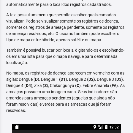
automaticamente para o local dos registros cadastrados.
A tela possui um menu que permite escolher quais camadas
visualizar. Pode-se visualizar somente os registros de doença,
somente os registros de ameaça pendente, somente os registros
de ameaça resolvidos, etc. O usuário também pode escolher o
tipo de mapa entre híbrido, apenas satélite ou mapa.
Também é possível buscar por locais, digitando-os e escolhendo-
os em uma lista para que o mapa navegue para determinada
localização.
No mapa, os registros de doença aparecem em vermelho com as
siglas: Dengue (
D
), Dengue 1 (
D1
), Dengue 2 (
D2
), Dengue 3 (
D3
),
Dengue 4 (
D4
), Zika (
Z
), Chikungunya (
C
), Febre Amarela (
FA
). As
ameaças possuem uma imagem cada. Seus indicadores são
amarelos para ameaças pendentes (aquelas que ainda não
foram resolvidas) e verdes para as ameaças que já foram
resolvidas.