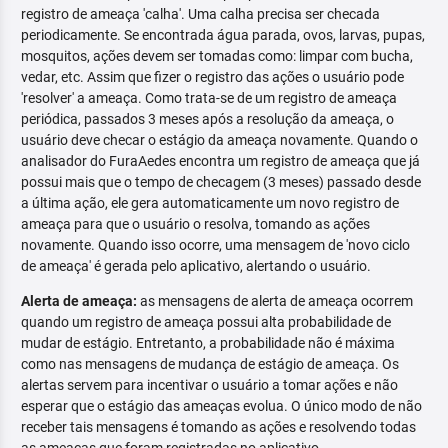
registro de ameaça 'calha'. Uma calha precisa ser checada
periodicamente. Se encontrada água parada, ovos, larvas, pupas,
mosquitos, ações devem ser tomadas como: limpar com bucha,
vedar, etc. Assim que fizer o registro das ações o usuário pode
'resolver' a ameaça. Como trata-se de um registro de ameaça
periódica, passados 3 meses após a resolução da ameaça, o
usuário deve checar o estágio da ameaça novamente. Quando o
analisador do FuraAedes encontra um registro de ameaça que já
possui mais que o tempo de checagem (3 meses) passado desde
a última ação, ele gera automaticamente um novo registro de
ameaça para que o usuário o resolva, tomando as ações
novamente. Quando isso ocorre, uma mensagem de 'novo ciclo
de ameaça' é gerada pelo aplicativo, alertando o usuário.
Alerta de ameaça:
as mensagens de alerta de ameaça ocorrem
quando um registro de ameaça possui alta probabilidade de
mudar de estágio. Entretanto, a probabilidade não é máxima
como nas mensagens de mudança de estágio de ameaça. Os
alertas servem para incentivar o usuário a tomar ações e não
esperar que o estágio das ameaças evolua. O único modo de não
receber tais mensagens é tomando as ações e resolvendo todas