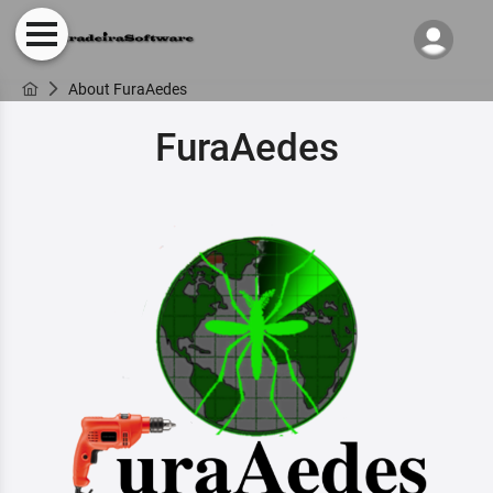
About FuraAedes
FuraAedes