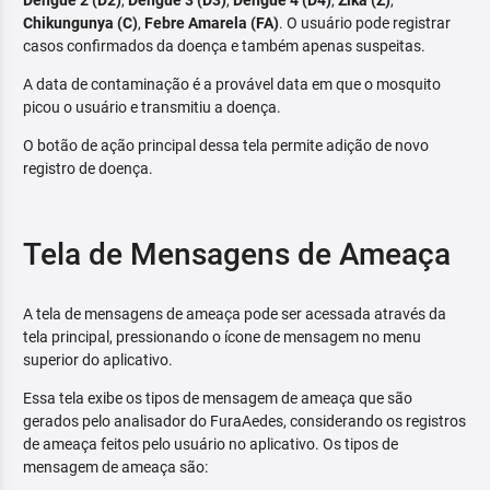
Dengue 2 (D2)
,
Dengue 3 (D3)
,
Dengue 4 (D4)
,
Zika (Z)
,
Chikungunya (C)
,
Febre Amarela (FA)
. O usuário pode registrar
casos confirmados da doença e também apenas suspeitas.
A data de contaminação é a provável data em que o mosquito
picou o usuário e transmitiu a doença.
O botão de ação principal dessa tela permite adição de novo
registro de doença.
Tela de Mensagens de Ameaça
A tela de mensagens de ameaça pode ser acessada através da
tela principal, pressionando o ícone de mensagem no menu
superior do aplicativo.
Essa tela exibe os tipos de mensagem de ameaça que são
gerados pelo analisador do FuraAedes, considerando os registros
de ameaça feitos pelo usuário no aplicativo. Os tipos de
mensagem de ameaça são: