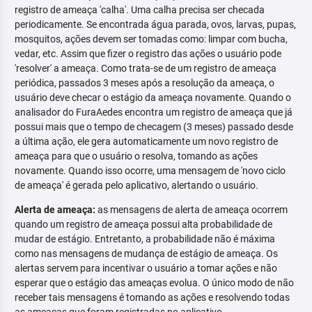
registro de ameaça 'calha'. Uma calha precisa ser checada
periodicamente. Se encontrada água parada, ovos, larvas, pupas,
mosquitos, ações devem ser tomadas como: limpar com bucha,
vedar, etc. Assim que fizer o registro das ações o usuário pode
'resolver' a ameaça. Como trata-se de um registro de ameaça
periódica, passados 3 meses após a resolução da ameaça, o
usuário deve checar o estágio da ameaça novamente. Quando o
analisador do FuraAedes encontra um registro de ameaça que já
possui mais que o tempo de checagem (3 meses) passado desde
a última ação, ele gera automaticamente um novo registro de
ameaça para que o usuário o resolva, tomando as ações
novamente. Quando isso ocorre, uma mensagem de 'novo ciclo
de ameaça' é gerada pelo aplicativo, alertando o usuário.
Alerta de ameaça:
as mensagens de alerta de ameaça ocorrem
quando um registro de ameaça possui alta probabilidade de
mudar de estágio. Entretanto, a probabilidade não é máxima
como nas mensagens de mudança de estágio de ameaça. Os
alertas servem para incentivar o usuário a tomar ações e não
esperar que o estágio das ameaças evolua. O único modo de não
receber tais mensagens é tomando as ações e resolvendo todas