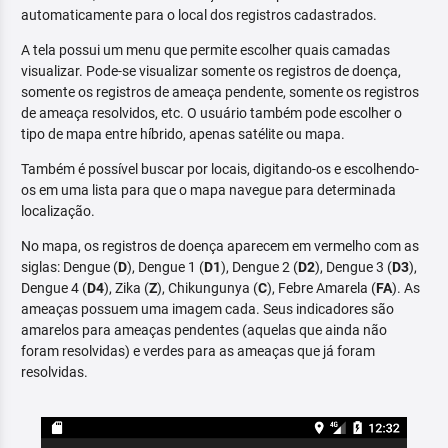
automaticamente para o local dos registros cadastrados.
A tela possui um menu que permite escolher quais camadas
visualizar. Pode-se visualizar somente os registros de doença,
somente os registros de ameaça pendente, somente os registros
de ameaça resolvidos, etc. O usuário também pode escolher o
tipo de mapa entre híbrido, apenas satélite ou mapa.
Também é possível buscar por locais, digitando-os e escolhendo-
os em uma lista para que o mapa navegue para determinada
localização.
No mapa, os registros de doença aparecem em vermelho com as
siglas: Dengue (
D
), Dengue 1 (
D1
), Dengue 2 (
D2
), Dengue 3 (
D3
),
Dengue 4 (
D4
), Zika (
Z
), Chikungunya (
C
), Febre Amarela (
FA
). As
ameaças possuem uma imagem cada. Seus indicadores são
amarelos para ameaças pendentes (aquelas que ainda não
foram resolvidas) e verdes para as ameaças que já foram
resolvidas.