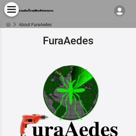
About FuraAedes
FuraAedes