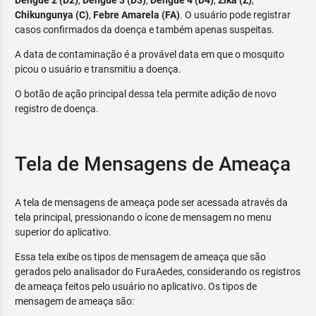
Dengue 2 (D2)
,
Dengue 3 (D3)
,
Dengue 4 (D4)
,
Zika (Z)
,
Chikungunya (C)
,
Febre Amarela (FA)
. O usuário pode registrar
casos confirmados da doença e também apenas suspeitas.
A data de contaminação é a provável data em que o mosquito
picou o usuário e transmitiu a doença.
O botão de ação principal dessa tela permite adição de novo
registro de doença.
Tela de Mensagens de Ameaça
A tela de mensagens de ameaça pode ser acessada através da
tela principal, pressionando o ícone de mensagem no menu
superior do aplicativo.
Essa tela exibe os tipos de mensagem de ameaça que são
gerados pelo analisador do FuraAedes, considerando os registros
de ameaça feitos pelo usuário no aplicativo. Os tipos de
mensagem de ameaça são: