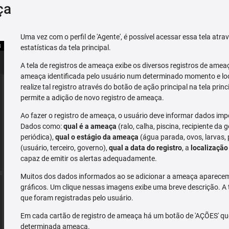
ça
Uma vez com o perfil de 'Agente', é possível acessar essa tela atr
estatísticas da tela principal.
A tela de registros de ameaça exibe os diversos registros de ame
ameaça identificada pelo usuário num determinado momento e loc
realize tal registro através do botão de ação principal na tela prin
permite a adição de novo registro de ameaça.
Ao fazer o registro de ameaça, o usuário deve informar dados imp
Dados como:
qual é a ameaça
(ralo, calha, piscina, recipiente da g
periódica),
qual o estágio da ameaça
(água parada, ovos, larvas,
(usuário, terceiro, governo),
qual a data do registro
, a
localização
capaz de emitir os alertas adequadamente.
Muitos dos dados informados ao se adicionar a ameaça aparecem 
gráficos. Um clique nessas imagens exibe uma breve descrição. A
que foram registradas pelo usuário.
Em cada cartão de registro de ameaça há um botão de 'AÇÕES' que 
determinada ameaça.