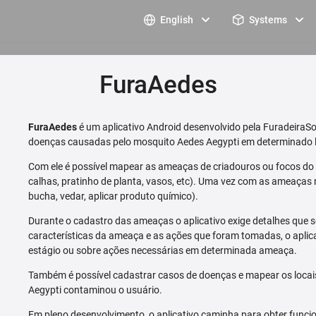
English
Systems
FuraAedes
FuraAedes
é um aplicativo Android desenvolvido pela FuradeiraSo
doenças causadas pelo mosquito Aedes Aegypti em determinado l
Com ele é possível mapear as ameaças de criadouros ou focos do m
calhas, pratinho de planta, vasos, etc). Uma vez com as ameaças 
bucha, vedar, aplicar produto químico).
Durante o cadastro das ameaças o aplicativo exige detalhes que s
características da ameaça e as ações que foram tomadas, o aplica
estágio ou sobre ações necessárias em determinada ameaça.
Também é possível cadastrar casos de doenças e mapear os loca
Aegypti contaminou o usuário.
Em pleno desenvolvimento, o aplicativo caminha para obter funcio