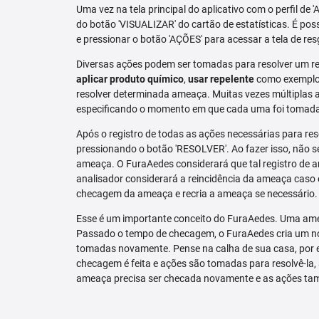
Uma vez na tela principal do aplicativo com o perfil de 
do botão 'VISUALIZAR' do cartão de estatísticas. É pos
e pressionar o botão 'AÇÕES' para acessar a tela de res
Diversas ações podem ser tomadas para resolver um re
aplicar produto químico
,
usar repelente
como exemplo.
resolver determinada ameaça. Muitas vezes múltiplas aç
especificando o momento em que cada uma foi tomad
Após o registro de todas as ações necessárias para re
pressionando o botão 'RESOLVER'. Ao fazer isso, não se
ameaça. O FuraAedes considerará que tal registro de a
analisador considerará a reincidência da ameaça caso e
checagem da ameaça e recria a ameaça se necessário.
Esse é um importante conceito do FuraAedes. Uma amea
Passado o tempo de checagem, o FuraAedes cria um nov
tomadas novamente. Pense na calha de sua casa, por 
checagem é feita e ações são tomadas para resolvê-la, 
ameaça precisa ser checada novamente e as ações ta