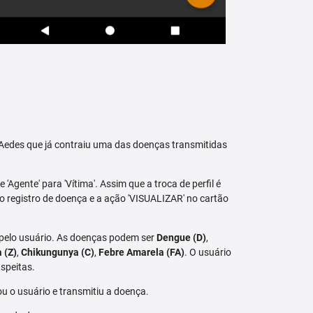
raAedes que já contraiu uma das doenças transmitidas
 'Agente' para 'Vítima'. Assim que a troca de perfil é
vo registro de doença e a ação 'VISUALIZAR' no cartão
 pelo usuário. As doenças podem ser
Dengue (D)
,
a (Z)
,
Chikungunya (C)
,
Febre Amarela (FA)
. O usuário
speitas.
u o usuário e transmitiu a doença.