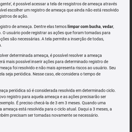
'Agente', é possível acessar a tela de resgistros de ameaça através
sível escolher um registro de ameaça que ainda não está resolvido
gistros de ação.
gistro de ameaça. Dentre elas temos
limpar com bucha
,
vedar
,
 O usuário pode registrar as ações que foram tomadas para
ões são necessárias. A tela permite a inserção de todas,
a.
solver determinada ameaça, é possível resolver a ameaça
rá mais possível inserir ações para determinado registro de
meaça foi resolvido e não mais apresenta riscos ao usuário. Seu
la seja periódica. Nesse caso, ele considera o tempo de
ça periódica só é considerada resolvida em determinado ciclo.
o registro para aquela ameaça e as ações precisarão ser
exemplo. É preciso checá-la de 3 em 3 meses. Quando uma
a ameaça está resolvida para o ciclo atual. Daqui a 3 meses, a
mbém precisam ser tomadas novamente se necessário.