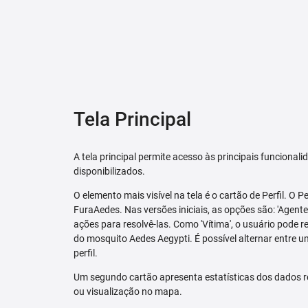
Tela Principal
A tela principal permite acesso às principais funcional
disponibilizados.
O elemento mais visível na tela é o cartão de Perfil. O P
FuraAedes. Nas versões iniciais, as opções são: 'Agente'
ações para resolvê-las. Como 'Vítima', o usuário pode 
do mosquito Aedes Aegypti. É possível alternar entre u
perfil.
Um segundo cartão apresenta estatísticas dos dados r
ou visualização no mapa.