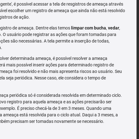
'Agente', é possível acessar a tela de resgistros de ameaça através
sível escolher um registro de ameaça que ainda não está resolvido
gistros de ação.
gistro de ameaça. Dentre elas temos
limpar com bucha
,
vedar
,
 O usuário pode registrar as ações que foram tomadas para
ões são necessárias. A tela permite a inserção de todas,
a.
solver determinada ameaça, é possível resolver a ameaça
rá mais possível inserir ações para determinado registro de
meaça foi resolvido e não mais apresenta riscos ao usuário. Seu
la seja periódica. Nesse caso, ele considera o tempo de
ça periódica só é considerada resolvida em determinado ciclo.
o registro para aquela ameaça e as ações precisarão ser
exemplo. É preciso checá-la de 3 em 3 meses. Quando uma
a ameaça está resolvida para o ciclo atual. Daqui a 3 meses, a
mbém precisam ser tomadas novamente se necessário.