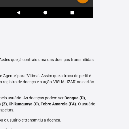
raAedes que já contraiu uma das doenças transmitidas
 'Agente' para 'Vítima'. Assim que a troca de perfil é
vo registro de doença e a ação 'VISUALIZAR' no cartão
 pelo usuário. As doenças podem ser
Dengue (D)
,
a (Z)
,
Chikungunya (C)
,
Febre Amarela (FA)
. O usuário
speitas.
u o usuário e transmitiu a doença.