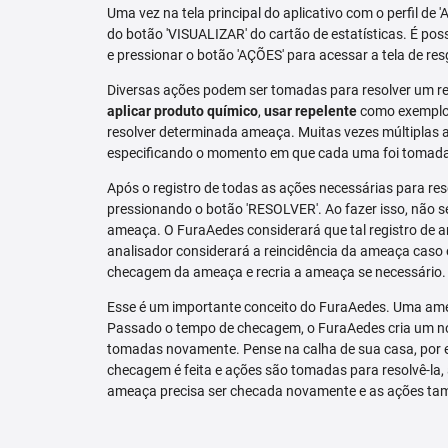
Uma vez na tela principal do aplicativo com o perfil de 
do botão 'VISUALIZAR' do cartão de estatísticas. É pos
e pressionar o botão 'AÇÕES' para acessar a tela de res
Diversas ações podem ser tomadas para resolver um re
aplicar produto químico
,
usar repelente
como exemplo.
resolver determinada ameaça. Muitas vezes múltiplas aç
especificando o momento em que cada uma foi tomad
Após o registro de todas as ações necessárias para re
pressionando o botão 'RESOLVER'. Ao fazer isso, não se
ameaça. O FuraAedes considerará que tal registro de a
analisador considerará a reincidência da ameaça caso e
checagem da ameaça e recria a ameaça se necessário.
Esse é um importante conceito do FuraAedes. Uma amea
Passado o tempo de checagem, o FuraAedes cria um nov
tomadas novamente. Pense na calha de sua casa, por 
checagem é feita e ações são tomadas para resolvê-la, 
ameaça precisa ser checada novamente e as ações ta