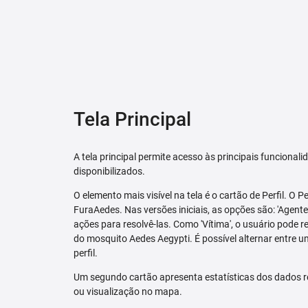
Tela Principal
A tela principal permite acesso às principais funcional
disponibilizados.
O elemento mais visível na tela é o cartão de Perfil. O P
FuraAedes. Nas versões iniciais, as opções são: 'Agente'
ações para resolvê-las. Como 'Vítima', o usuário pode 
do mosquito Aedes Aegypti. É possível alternar entre u
perfil.
Um segundo cartão apresenta estatísticas dos dados r
ou visualização no mapa.