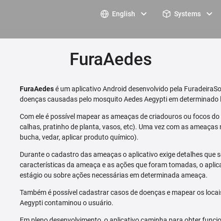
English
Systems
FuraAedes
FuraAedes
é um aplicativo Android desenvolvido pela FuradeiraSo
doenças causadas pelo mosquito Aedes Aegypti em determinado l
Com ele é possível mapear as ameaças de criadouros ou focos do m
calhas, pratinho de planta, vasos, etc). Uma vez com as ameaças 
bucha, vedar, aplicar produto químico).
Durante o cadastro das ameaças o aplicativo exige detalhes que s
características da ameaça e as ações que foram tomadas, o aplica
estágio ou sobre ações necessárias em determinada ameaça.
Também é possível cadastrar casos de doenças e mapear os loca
Aegypti contaminou o usuário.
Em pleno desenvolvimento, o aplicativo caminha para obter funcio