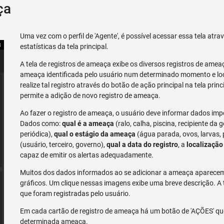
ça
Uma vez com o perfil de 'Agente', é possível acessar essa tela atr
estatísticas da tela principal.
A tela de registros de ameaça exibe os diversos registros de ame
ameaça identificada pelo usuário num determinado momento e loc
realize tal registro através do botão de ação principal na tela prin
permite a adição de novo registro de ameaça.
Ao fazer o registro de ameaça, o usuário deve informar dados imp
Dados como:
qual é a ameaça
(ralo, calha, piscina, recipiente da g
periódica),
qual o estágio da ameaça
(água parada, ovos, larvas,
(usuário, terceiro, governo),
qual a data do registro
, a
localização
capaz de emitir os alertas adequadamente.
Muitos dos dados informados ao se adicionar a ameaça aparecem 
gráficos. Um clique nessas imagens exibe uma breve descrição. A
que foram registradas pelo usuário.
Em cada cartão de registro de ameaça há um botão de 'AÇÕES' que 
determinada ameaça.