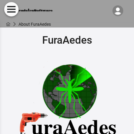
About FuraAedes
FuraAedes