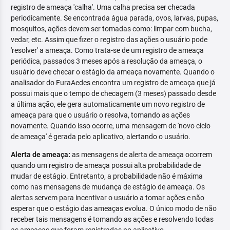
registro de ameaça 'calha'. Uma calha precisa ser checada
periodicamente. Se encontrada água parada, ovos, larvas, pupas,
mosquitos, ações devem ser tomadas como: limpar com bucha,
vedar, etc. Assim que fizer o registro das ações o usuário pode
'resolver' a ameaça. Como trata-se de um registro de ameaça
periódica, passados 3 meses após a resolução da ameaça, o
usuário deve checar o estágio da ameaça novamente. Quando o
analisador do FuraAedes encontra um registro de ameaça que já
possui mais que o tempo de checagem (3 meses) passado desde
a última ação, ele gera automaticamente um novo registro de
ameaça para que o usuário o resolva, tomando as ações
novamente. Quando isso ocorre, uma mensagem de 'novo ciclo
de ameaça' é gerada pelo aplicativo, alertando o usuário.
Alerta de ameaça:
as mensagens de alerta de ameaça ocorrem
quando um registro de ameaça possui alta probabilidade de
mudar de estágio. Entretanto, a probabilidade não é máxima
como nas mensagens de mudança de estágio de ameaça. Os
alertas servem para incentivar o usuário a tomar ações e não
esperar que o estágio das ameaças evolua. O único modo de não
receber tais mensagens é tomando as ações e resolvendo todas