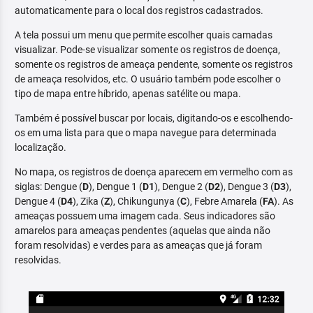
automaticamente para o local dos registros cadastrados.
A tela possui um menu que permite escolher quais camadas
visualizar. Pode-se visualizar somente os registros de doença,
somente os registros de ameaça pendente, somente os registros
de ameaça resolvidos, etc. O usuário também pode escolher o
tipo de mapa entre híbrido, apenas satélite ou mapa.
Também é possível buscar por locais, digitando-os e escolhendo-
os em uma lista para que o mapa navegue para determinada
localização.
No mapa, os registros de doença aparecem em vermelho com as
siglas: Dengue (
D
), Dengue 1 (
D1
), Dengue 2 (
D2
), Dengue 3 (
D3
),
Dengue 4 (
D4
), Zika (
Z
), Chikungunya (
C
), Febre Amarela (
FA
). As
ameaças possuem uma imagem cada. Seus indicadores são
amarelos para ameaças pendentes (aquelas que ainda não
foram resolvidas) e verdes para as ameaças que já foram
resolvidas.