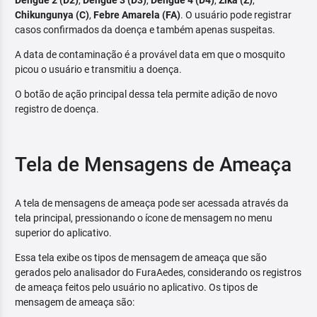
Dengue 2 (D2)
,
Dengue 3 (D3)
,
Dengue 4 (D4)
,
Zika (Z)
,
Chikungunya (C)
,
Febre Amarela (FA)
. O usuário pode registrar
casos confirmados da doença e também apenas suspeitas.
A data de contaminação é a provável data em que o mosquito
picou o usuário e transmitiu a doença.
O botão de ação principal dessa tela permite adição de novo
registro de doença.
Tela de Mensagens de Ameaça
A tela de mensagens de ameaça pode ser acessada através da
tela principal, pressionando o ícone de mensagem no menu
superior do aplicativo.
Essa tela exibe os tipos de mensagem de ameaça que são
gerados pelo analisador do FuraAedes, considerando os registros
de ameaça feitos pelo usuário no aplicativo. Os tipos de
mensagem de ameaça são: