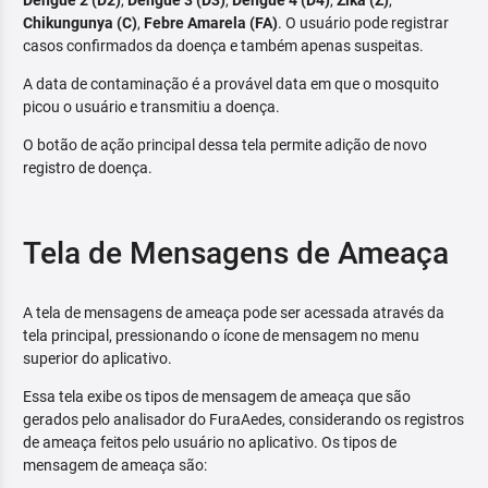
Dengue 2 (D2)
,
Dengue 3 (D3)
,
Dengue 4 (D4)
,
Zika (Z)
,
Chikungunya (C)
,
Febre Amarela (FA)
. O usuário pode registrar
casos confirmados da doença e também apenas suspeitas.
A data de contaminação é a provável data em que o mosquito
picou o usuário e transmitiu a doença.
O botão de ação principal dessa tela permite adição de novo
registro de doença.
Tela de Mensagens de Ameaça
A tela de mensagens de ameaça pode ser acessada através da
tela principal, pressionando o ícone de mensagem no menu
superior do aplicativo.
Essa tela exibe os tipos de mensagem de ameaça que são
gerados pelo analisador do FuraAedes, considerando os registros
de ameaça feitos pelo usuário no aplicativo. Os tipos de
mensagem de ameaça são: