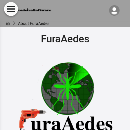
About FuraAedes
FuraAedes