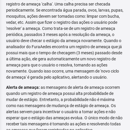
registro de ameaça 'calha'. Uma calha precisa ser checada
periodicamente. Se encontrada água parada, ovos, larvas, pupas,
mosquitos, ações devem ser tomadas como: limpar com bucha,
vedar, etc. Assim que fizer o registro das ações o usuário pode
'resolver' a ameaça. Como trata-se de um registro de ameaça
periódica, passados 3 meses após a resolução da ameaça, o
usuário deve checar o estágio da ameaça novamente. Quando o
analisador do FuraAedes encontra um registro de ameaça que já
possui mais que o tempo de checagem (3 meses) passado desde
a última ação, ele gera automaticamente um novo registro de
ameaça para que o usuário o resolva, tomando as ações
novamente. Quando isso ocorre, uma mensagem de 'novo ciclo
de ameaça' é gerada pelo aplicativo, alertando o usuário.
Alerta de ameaça:
as mensagens de alerta de ameaça ocorrem
quando um registro de ameaça possui alta probabilidade de
mudar de estágio. Entretanto, a probabilidade não é máxima
como nas mensagens de mudança de estágio de ameaça. Os
alertas servem para incentivar o usuário a tomar ações e não
esperar que o estágio das ameaças evolua. O único modo de não
receber tais mensagens é tomando as ações e resolvendo todas