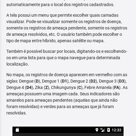
automaticamente para o local dos registros cadastrados.
A tela possui um menu que permite escolher quais camadas
visualizar. Pode-se visualizar somente os registros de doença,
somente os registros de ameaça pendente, somente os registros
de ameaça resolvidos, etc. O usuário também pode escolher o
tipo de mapa entre híbrido, apenas satélite ou mapa.
Também é possível buscar por locais, digitando-os e escolhendo-
os em uma lista para que o mapa navegue para determinada
localização.
No mapa, os registros de doença aparecem em vermelho com as
siglas: Dengue (
D
), Dengue 1 (
D1
), Dengue 2 (
D2
), Dengue 3 (
D3
),
Dengue 4 (
D4
), Zika (
Z
), Chikungunya (
C
), Febre Amarela (
FA
). As
ameaças possuem uma imagem cada. Seus indicadores são
amarelos para ameaças pendentes (aquelas que ainda não
foram resolvidas) e verdes para as ameaças que já foram
resolvidas.