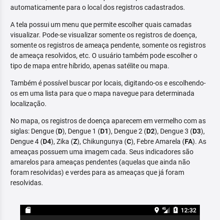
automaticamente para o local dos registros cadastrados.
A tela possui um menu que permite escolher quais camadas
visualizar. Pode-se visualizar somente os registros de doença,
somente os registros de ameaça pendente, somente os registros
de ameaça resolvidos, etc. O usuário também pode escolher o
tipo de mapa entre híbrido, apenas satélite ou mapa.
Também é possível buscar por locais, digitando-os e escolhendo-
os em uma lista para que o mapa navegue para determinada
localização.
No mapa, os registros de doença aparecem em vermelho com as
siglas: Dengue (
D
), Dengue 1 (
D1
), Dengue 2 (
D2
), Dengue 3 (
D3
),
Dengue 4 (
D4
), Zika (
Z
), Chikungunya (
C
), Febre Amarela (
FA
). As
ameaças possuem uma imagem cada. Seus indicadores são
amarelos para ameaças pendentes (aquelas que ainda não
foram resolvidas) e verdes para as ameaças que já foram
resolvidas.