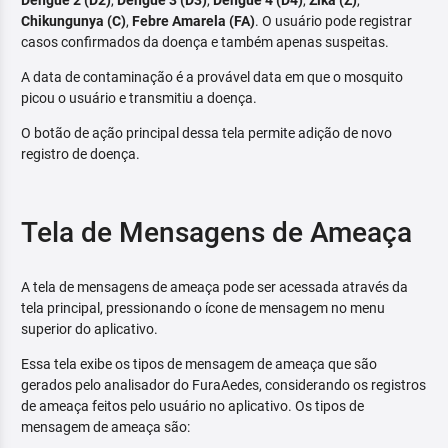
Dengue 2 (D2)
,
Dengue 3 (D3)
,
Dengue 4 (D4)
,
Zika (Z)
,
Chikungunya (C)
,
Febre Amarela (FA)
. O usuário pode registrar
casos confirmados da doença e também apenas suspeitas.
A data de contaminação é a provável data em que o mosquito
picou o usuário e transmitiu a doença.
O botão de ação principal dessa tela permite adição de novo
registro de doença.
Tela de Mensagens de Ameaça
A tela de mensagens de ameaça pode ser acessada através da
tela principal, pressionando o ícone de mensagem no menu
superior do aplicativo.
Essa tela exibe os tipos de mensagem de ameaça que são
gerados pelo analisador do FuraAedes, considerando os registros
de ameaça feitos pelo usuário no aplicativo. Os tipos de
mensagem de ameaça são: