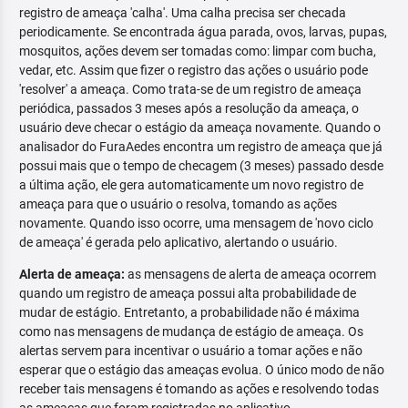
registro de ameaça 'calha'. Uma calha precisa ser checada
periodicamente. Se encontrada água parada, ovos, larvas, pupas,
mosquitos, ações devem ser tomadas como: limpar com bucha,
vedar, etc. Assim que fizer o registro das ações o usuário pode
'resolver' a ameaça. Como trata-se de um registro de ameaça
periódica, passados 3 meses após a resolução da ameaça, o
usuário deve checar o estágio da ameaça novamente. Quando o
analisador do FuraAedes encontra um registro de ameaça que já
possui mais que o tempo de checagem (3 meses) passado desde
a última ação, ele gera automaticamente um novo registro de
ameaça para que o usuário o resolva, tomando as ações
novamente. Quando isso ocorre, uma mensagem de 'novo ciclo
de ameaça' é gerada pelo aplicativo, alertando o usuário.
Alerta de ameaça:
as mensagens de alerta de ameaça ocorrem
quando um registro de ameaça possui alta probabilidade de
mudar de estágio. Entretanto, a probabilidade não é máxima
como nas mensagens de mudança de estágio de ameaça. Os
alertas servem para incentivar o usuário a tomar ações e não
esperar que o estágio das ameaças evolua. O único modo de não
receber tais mensagens é tomando as ações e resolvendo todas