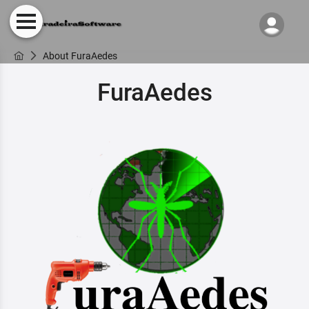
About FuraAedes
FuraAedes