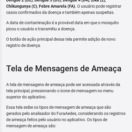
Dengue 2 (D2)
,
Dengue 3 (D3)
,
Dengue 4 (D4)
,
Zika (Z)
,
Chikungunya (C)
,
Febre Amarela (FA)
. O usuário pode registrar
casos confirmados da doença e também apenas suspeitas.
A data de contaminação é a provável data em que o mosquito
picou o usuário e transmitiu a doença.
O botão de ação principal dessa tela permite adição de novo
registro de doença.
Tela de Mensagens de Ameaça
A tela de mensagens de ameaça pode ser acessada através da
tela principal, pressionando o ícone de mensagem no menu
superior do aplicativo.
Essa tela exibe os tipos de mensagem de ameaça que são
gerados pelo analisador do FuraAedes, considerando os registros
de ameaça feitos pelo usuário no aplicativo. Os tipos de
mensagem de ameaça são: