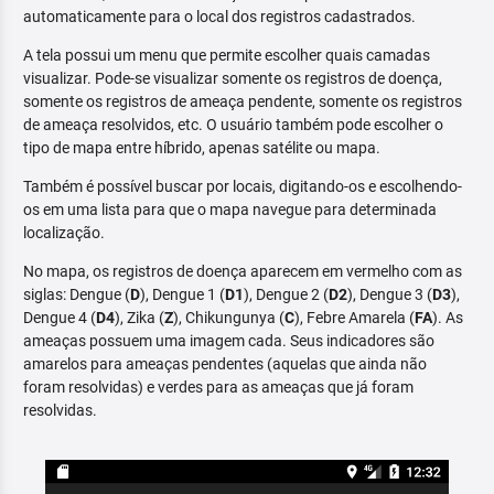
automaticamente para o local dos registros cadastrados.
A tela possui um menu que permite escolher quais camadas
visualizar. Pode-se visualizar somente os registros de doença,
somente os registros de ameaça pendente, somente os registros
de ameaça resolvidos, etc. O usuário também pode escolher o
tipo de mapa entre híbrido, apenas satélite ou mapa.
Também é possível buscar por locais, digitando-os e escolhendo-
os em uma lista para que o mapa navegue para determinada
localização.
No mapa, os registros de doença aparecem em vermelho com as
siglas: Dengue (
D
), Dengue 1 (
D1
), Dengue 2 (
D2
), Dengue 3 (
D3
),
Dengue 4 (
D4
), Zika (
Z
), Chikungunya (
C
), Febre Amarela (
FA
). As
ameaças possuem uma imagem cada. Seus indicadores são
amarelos para ameaças pendentes (aquelas que ainda não
foram resolvidas) e verdes para as ameaças que já foram
resolvidas.