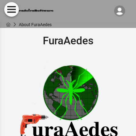
About FuraAedes
FuraAedes