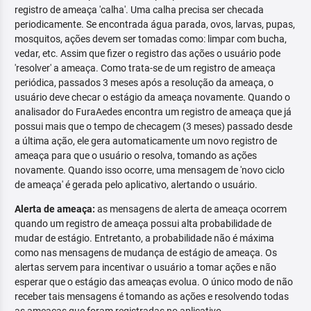
registro de ameaça 'calha'. Uma calha precisa ser checada
periodicamente. Se encontrada água parada, ovos, larvas, pupas,
mosquitos, ações devem ser tomadas como: limpar com bucha,
vedar, etc. Assim que fizer o registro das ações o usuário pode
'resolver' a ameaça. Como trata-se de um registro de ameaça
periódica, passados 3 meses após a resolução da ameaça, o
usuário deve checar o estágio da ameaça novamente. Quando o
analisador do FuraAedes encontra um registro de ameaça que já
possui mais que o tempo de checagem (3 meses) passado desde
a última ação, ele gera automaticamente um novo registro de
ameaça para que o usuário o resolva, tomando as ações
novamente. Quando isso ocorre, uma mensagem de 'novo ciclo
de ameaça' é gerada pelo aplicativo, alertando o usuário.
Alerta de ameaça:
as mensagens de alerta de ameaça ocorrem
quando um registro de ameaça possui alta probabilidade de
mudar de estágio. Entretanto, a probabilidade não é máxima
como nas mensagens de mudança de estágio de ameaça. Os
alertas servem para incentivar o usuário a tomar ações e não
esperar que o estágio das ameaças evolua. O único modo de não
receber tais mensagens é tomando as ações e resolvendo todas