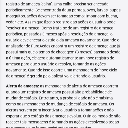
registro de ameaça 'calha'. Uma calha precisa ser checada
periodicamente. Se encontrada água parada, ovos, larvas, pupas,
mosquitos, ações devem ser tomadas como: limpar com bucha,
vedar, etc. Assim que fizer o registro das ações o usuário pode
'resolver' a ameaça. Como trata-se de um registro de ameaça
periódica, passados 3 meses após a resolução da ameaça, o
usuário deve checar o estágio da ameaça novamente. Quando o
analisador do FuraAedes encontra um registro de ameaça que já
possui mais que o tempo de checagem (3 meses) passado desde
a última ação, ele gera automaticamente um novo registro de
ameaça para que o usuário o resolva, tomando as ações
novamente. Quando isso ocorre, uma mensagem de 'novo ciclo
de ameaça' é gerada pelo aplicativo, alertando o usuário.
Alerta de ameaça:
as mensagens de alerta de ameaça ocorrem
quando um registro de ameaça possui alta probabilidade de
mudar de estágio. Entretanto, a probabilidade não é máxima
como nas mensagens de mudança de estágio de ameaça. Os
alertas servem para incentivar o usuário a tomar ações e não
esperar que o estágio das ameaças evolua. O único modo de não
receber tais mensagens é tomando as ações e resolvendo todas