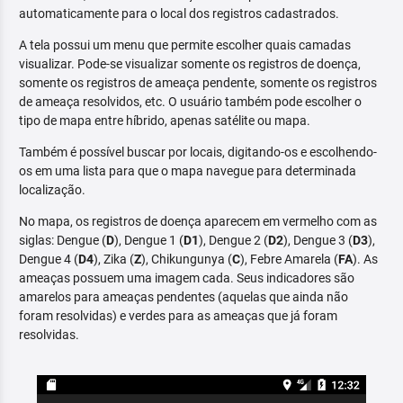
automaticamente para o local dos registros cadastrados.
A tela possui um menu que permite escolher quais camadas
visualizar. Pode-se visualizar somente os registros de doença,
somente os registros de ameaça pendente, somente os registros
de ameaça resolvidos, etc. O usuário também pode escolher o
tipo de mapa entre híbrido, apenas satélite ou mapa.
Também é possível buscar por locais, digitando-os e escolhendo-
os em uma lista para que o mapa navegue para determinada
localização.
No mapa, os registros de doença aparecem em vermelho com as
siglas: Dengue (
D
), Dengue 1 (
D1
), Dengue 2 (
D2
), Dengue 3 (
D3
),
Dengue 4 (
D4
), Zika (
Z
), Chikungunya (
C
), Febre Amarela (
FA
). As
ameaças possuem uma imagem cada. Seus indicadores são
amarelos para ameaças pendentes (aquelas que ainda não
foram resolvidas) e verdes para as ameaças que já foram
resolvidas.