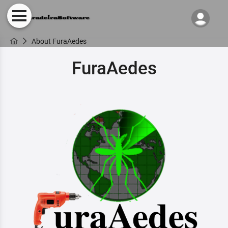
About FuraAedes
FuraAedes