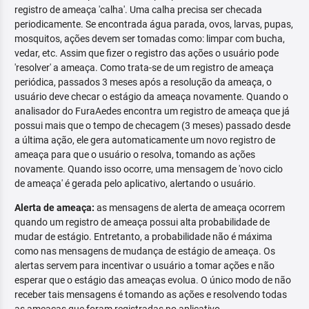
registro de ameaça 'calha'. Uma calha precisa ser checada
periodicamente. Se encontrada água parada, ovos, larvas, pupas,
mosquitos, ações devem ser tomadas como: limpar com bucha,
vedar, etc. Assim que fizer o registro das ações o usuário pode
'resolver' a ameaça. Como trata-se de um registro de ameaça
periódica, passados 3 meses após a resolução da ameaça, o
usuário deve checar o estágio da ameaça novamente. Quando o
analisador do FuraAedes encontra um registro de ameaça que já
possui mais que o tempo de checagem (3 meses) passado desde
a última ação, ele gera automaticamente um novo registro de
ameaça para que o usuário o resolva, tomando as ações
novamente. Quando isso ocorre, uma mensagem de 'novo ciclo
de ameaça' é gerada pelo aplicativo, alertando o usuário.
Alerta de ameaça:
as mensagens de alerta de ameaça ocorrem
quando um registro de ameaça possui alta probabilidade de
mudar de estágio. Entretanto, a probabilidade não é máxima
como nas mensagens de mudança de estágio de ameaça. Os
alertas servem para incentivar o usuário a tomar ações e não
esperar que o estágio das ameaças evolua. O único modo de não
receber tais mensagens é tomando as ações e resolvendo todas