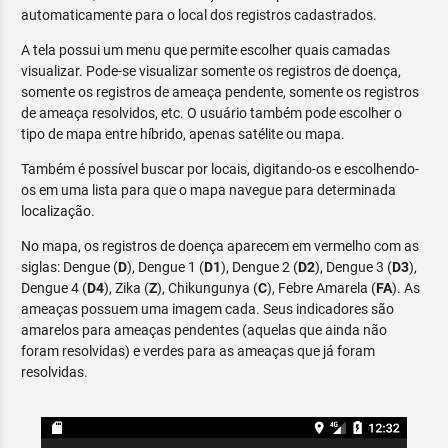
automaticamente para o local dos registros cadastrados.
A tela possui um menu que permite escolher quais camadas
visualizar. Pode-se visualizar somente os registros de doença,
somente os registros de ameaça pendente, somente os registros
de ameaça resolvidos, etc. O usuário também pode escolher o
tipo de mapa entre híbrido, apenas satélite ou mapa.
Também é possível buscar por locais, digitando-os e escolhendo-
os em uma lista para que o mapa navegue para determinada
localização.
No mapa, os registros de doença aparecem em vermelho com as
siglas: Dengue (
D
), Dengue 1 (
D1
), Dengue 2 (
D2
), Dengue 3 (
D3
),
Dengue 4 (
D4
), Zika (
Z
), Chikungunya (
C
), Febre Amarela (
FA
). As
ameaças possuem uma imagem cada. Seus indicadores são
amarelos para ameaças pendentes (aquelas que ainda não
foram resolvidas) e verdes para as ameaças que já foram
resolvidas.