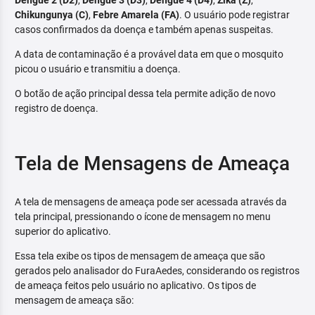
Dengue 2 (D2)
,
Dengue 3 (D3)
,
Dengue 4 (D4)
,
Zika (Z)
,
Chikungunya (C)
,
Febre Amarela (FA)
. O usuário pode registrar
casos confirmados da doença e também apenas suspeitas.
A data de contaminação é a provável data em que o mosquito
picou o usuário e transmitiu a doença.
O botão de ação principal dessa tela permite adição de novo
registro de doença.
Tela de Mensagens de Ameaça
A tela de mensagens de ameaça pode ser acessada através da
tela principal, pressionando o ícone de mensagem no menu
superior do aplicativo.
Essa tela exibe os tipos de mensagem de ameaça que são
gerados pelo analisador do FuraAedes, considerando os registros
de ameaça feitos pelo usuário no aplicativo. Os tipos de
mensagem de ameaça são: