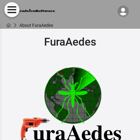
About FuraAedes
FuraAedes