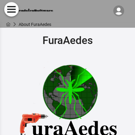
About FuraAedes
FuraAedes