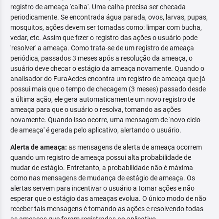
registro de ameaça 'calha'. Uma calha precisa ser checada
periodicamente. Se encontrada água parada, ovos, larvas, pupas,
mosquitos, ações devem ser tomadas como: limpar com bucha,
vedar, etc. Assim que fizer o registro das ações o usuário pode
'resolver' a ameaça. Como trata-se de um registro de ameaça
periódica, passados 3 meses após a resolução da ameaça, o
usuário deve checar o estágio da ameaça novamente. Quando o
analisador do FuraAedes encontra um registro de ameaça que já
possui mais que o tempo de checagem (3 meses) passado desde
a última ação, ele gera automaticamente um novo registro de
ameaça para que o usuário o resolva, tomando as ações
novamente. Quando isso ocorre, uma mensagem de 'novo ciclo
de ameaça' é gerada pelo aplicativo, alertando o usuário.
Alerta de ameaça:
as mensagens de alerta de ameaça ocorrem
quando um registro de ameaça possui alta probabilidade de
mudar de estágio. Entretanto, a probabilidade não é máxima
como nas mensagens de mudança de estágio de ameaça. Os
alertas servem para incentivar o usuário a tomar ações e não
esperar que o estágio das ameaças evolua. O único modo de não
receber tais mensagens é tomando as ações e resolvendo todas