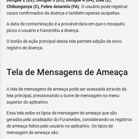
Dengue 2 (D2)
,
Dengue 3 (D3)
,
Dengue 4 (D4)
,
Zika (Z)
,
Chikungunya (C)
,
Febre Amarela (FA)
. O usuário pode registrar
casos confirmados da doença e também apenas suspeitas.
A data de contaminação é a provável data em que o mosquito
picou o usuário e transmitiu a doença.
O botão de ação principal dessa tela permite adição de novo
registro de doença.
Tela de Mensagens de Ameaça
A tela de mensagens de ameaça pode ser acessada através da
tela principal, pressionando o ícone de mensagem no menu
superior do aplicativo.
Essa tela exibe os tipos de mensagem de ameaça que são
gerados pelo analisador do FuraAedes, considerando os registros
de ameaça feitos pelo usuário no aplicativo. Os tipos de
mensagem de ameaça são: