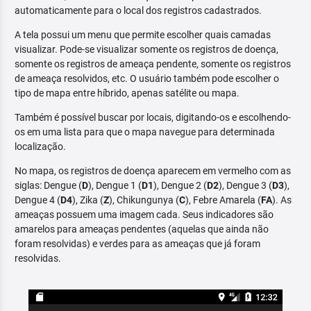
automaticamente para o local dos registros cadastrados.
A tela possui um menu que permite escolher quais camadas
visualizar. Pode-se visualizar somente os registros de doença,
somente os registros de ameaça pendente, somente os registros
de ameaça resolvidos, etc. O usuário também pode escolher o
tipo de mapa entre híbrido, apenas satélite ou mapa.
Também é possível buscar por locais, digitando-os e escolhendo-
os em uma lista para que o mapa navegue para determinada
localização.
No mapa, os registros de doença aparecem em vermelho com as
siglas: Dengue (
D
), Dengue 1 (
D1
), Dengue 2 (
D2
), Dengue 3 (
D3
),
Dengue 4 (
D4
), Zika (
Z
), Chikungunya (
C
), Febre Amarela (
FA
). As
ameaças possuem uma imagem cada. Seus indicadores são
amarelos para ameaças pendentes (aquelas que ainda não
foram resolvidas) e verdes para as ameaças que já foram
resolvidas.