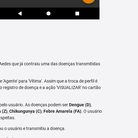
raAedes que já contraiu uma das doenças transmitidas
 'Agente' para 'Vítima'. Assim que a troca de perfil é
vo registro de doença e a ação 'VISUALIZAR' no cartão
 pelo usuário. As doenças podem ser
Dengue (D)
,
a (Z)
,
Chikungunya (C)
,
Febre Amarela (FA)
. O usuário
speitas.
u o usuário e transmitiu a doença.