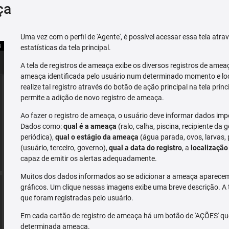
ça
Uma vez com o perfil de 'Agente', é possível acessar essa tela atr
estatísticas da tela principal.
A tela de registros de ameaça exibe os diversos registros de ame
ameaça identificada pelo usuário num determinado momento e loc
realize tal registro através do botão de ação principal na tela prin
permite a adição de novo registro de ameaça.
Ao fazer o registro de ameaça, o usuário deve informar dados imp
Dados como:
qual é a ameaça
(ralo, calha, piscina, recipiente da g
periódica),
qual o estágio da ameaça
(água parada, ovos, larvas,
(usuário, terceiro, governo),
qual a data do registro
, a
localização
capaz de emitir os alertas adequadamente.
Muitos dos dados informados ao se adicionar a ameaça aparecem 
gráficos. Um clique nessas imagens exibe uma breve descrição. A
que foram registradas pelo usuário.
Em cada cartão de registro de ameaça há um botão de 'AÇÕES' que 
determinada ameaça.