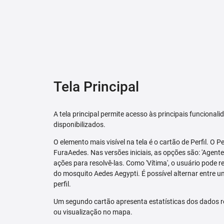
Tela Principal
A tela principal permite acesso às principais funcional
disponibilizados.
O elemento mais visível na tela é o cartão de Perfil. O P
FuraAedes. Nas versões iniciais, as opções são: 'Agente'
ações para resolvê-las. Como 'Vítima', o usuário pode 
do mosquito Aedes Aegypti. É possível alternar entre u
perfil.
Um segundo cartão apresenta estatísticas dos dados r
ou visualização no mapa.