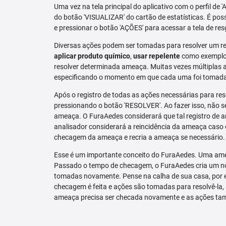
Uma vez na tela principal do aplicativo com o perfil de 
do botão 'VISUALIZAR' do cartão de estatísticas. É pos
e pressionar o botão 'AÇÕES' para acessar a tela de res
Diversas ações podem ser tomadas para resolver um re
aplicar produto químico
,
usar repelente
como exemplo.
resolver determinada ameaça. Muitas vezes múltiplas aç
especificando o momento em que cada uma foi tomad
Após o registro de todas as ações necessárias para re
pressionando o botão 'RESOLVER'. Ao fazer isso, não se
ameaça. O FuraAedes considerará que tal registro de a
analisador considerará a reincidência da ameaça caso e
checagem da ameaça e recria a ameaça se necessário.
Esse é um importante conceito do FuraAedes. Uma amea
Passado o tempo de checagem, o FuraAedes cria um nov
tomadas novamente. Pense na calha de sua casa, por 
checagem é feita e ações são tomadas para resolvê-la, 
ameaça precisa ser checada novamente e as ações ta