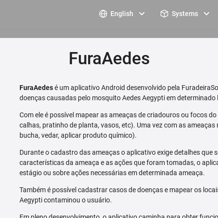
English
Systems
FuraAedes
FuraAedes
é um aplicativo Android desenvolvido pela FuradeiraSo
doenças causadas pelo mosquito Aedes Aegypti em determinado l
Com ele é possível mapear as ameaças de criadouros ou focos do m
calhas, pratinho de planta, vasos, etc). Uma vez com as ameaças 
bucha, vedar, aplicar produto químico).
Durante o cadastro das ameaças o aplicativo exige detalhes que s
características da ameaça e as ações que foram tomadas, o aplica
estágio ou sobre ações necessárias em determinada ameaça.
Também é possível cadastrar casos de doenças e mapear os loca
Aegypti contaminou o usuário.
Em pleno desenvolvimento, o aplicativo caminha para obter funcio