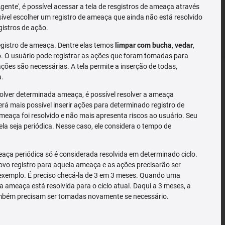
'Agente', é possível acessar a tela de resgistros de ameaça através
sível escolher um registro de ameaça que ainda não está resolvido
gistros de ação.
gistro de ameaça. Dentre elas temos
limpar com bucha
,
vedar
,
 O usuário pode registrar as ações que foram tomadas para
ões são necessárias. A tela permite a inserção de todas,
a.
solver determinada ameaça, é possível resolver a ameaça
rá mais possível inserir ações para determinado registro de
meaça foi resolvido e não mais apresenta riscos ao usuário. Seu
la seja periódica. Nesse caso, ele considera o tempo de
ça periódica só é considerada resolvida em determinado ciclo.
o registro para aquela ameaça e as ações precisarão ser
exemplo. É preciso checá-la de 3 em 3 meses. Quando uma
a ameaça está resolvida para o ciclo atual. Daqui a 3 meses, a
mbém precisam ser tomadas novamente se necessário.