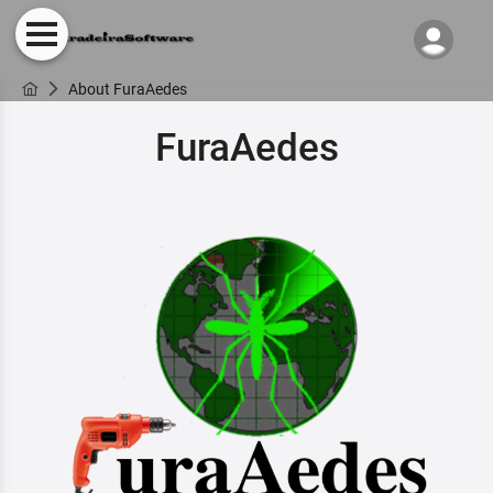
About FuraAedes
FuraAedes