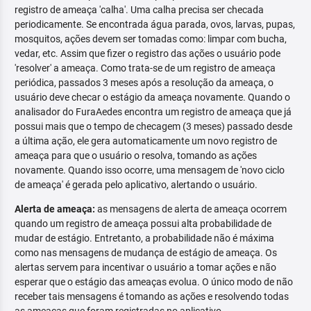
registro de ameaça 'calha'. Uma calha precisa ser checada
periodicamente. Se encontrada água parada, ovos, larvas, pupas,
mosquitos, ações devem ser tomadas como: limpar com bucha,
vedar, etc. Assim que fizer o registro das ações o usuário pode
'resolver' a ameaça. Como trata-se de um registro de ameaça
periódica, passados 3 meses após a resolução da ameaça, o
usuário deve checar o estágio da ameaça novamente. Quando o
analisador do FuraAedes encontra um registro de ameaça que já
possui mais que o tempo de checagem (3 meses) passado desde
a última ação, ele gera automaticamente um novo registro de
ameaça para que o usuário o resolva, tomando as ações
novamente. Quando isso ocorre, uma mensagem de 'novo ciclo
de ameaça' é gerada pelo aplicativo, alertando o usuário.
Alerta de ameaça:
as mensagens de alerta de ameaça ocorrem
quando um registro de ameaça possui alta probabilidade de
mudar de estágio. Entretanto, a probabilidade não é máxima
como nas mensagens de mudança de estágio de ameaça. Os
alertas servem para incentivar o usuário a tomar ações e não
esperar que o estágio das ameaças evolua. O único modo de não
receber tais mensagens é tomando as ações e resolvendo todas