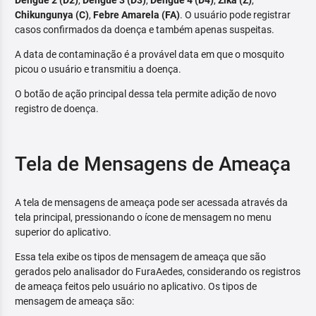
Dengue 2 (D2)
,
Dengue 3 (D3)
,
Dengue 4 (D4)
,
Zika (Z)
,
Chikungunya (C)
,
Febre Amarela (FA)
. O usuário pode registrar
casos confirmados da doença e também apenas suspeitas.
A data de contaminação é a provável data em que o mosquito
picou o usuário e transmitiu a doença.
O botão de ação principal dessa tela permite adição de novo
registro de doença.
Tela de Mensagens de Ameaça
A tela de mensagens de ameaça pode ser acessada através da
tela principal, pressionando o ícone de mensagem no menu
superior do aplicativo.
Essa tela exibe os tipos de mensagem de ameaça que são
gerados pelo analisador do FuraAedes, considerando os registros
de ameaça feitos pelo usuário no aplicativo. Os tipos de
mensagem de ameaça são: