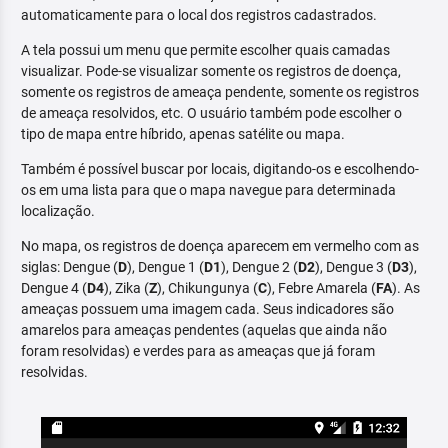
automaticamente para o local dos registros cadastrados.
A tela possui um menu que permite escolher quais camadas
visualizar. Pode-se visualizar somente os registros de doença,
somente os registros de ameaça pendente, somente os registros
de ameaça resolvidos, etc. O usuário também pode escolher o
tipo de mapa entre híbrido, apenas satélite ou mapa.
Também é possível buscar por locais, digitando-os e escolhendo-
os em uma lista para que o mapa navegue para determinada
localização.
No mapa, os registros de doença aparecem em vermelho com as
siglas: Dengue (
D
), Dengue 1 (
D1
), Dengue 2 (
D2
), Dengue 3 (
D3
),
Dengue 4 (
D4
), Zika (
Z
), Chikungunya (
C
), Febre Amarela (
FA
). As
ameaças possuem uma imagem cada. Seus indicadores são
amarelos para ameaças pendentes (aquelas que ainda não
foram resolvidas) e verdes para as ameaças que já foram
resolvidas.