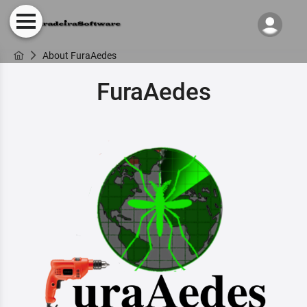
About FuraAedes
FuraAedes