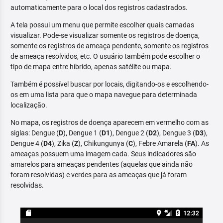
automaticamente para o local dos registros cadastrados.
A tela possui um menu que permite escolher quais camadas
visualizar. Pode-se visualizar somente os registros de doença,
somente os registros de ameaça pendente, somente os registros
de ameaça resolvidos, etc. O usuário também pode escolher o
tipo de mapa entre híbrido, apenas satélite ou mapa.
Também é possível buscar por locais, digitando-os e escolhendo-
os em uma lista para que o mapa navegue para determinada
localização.
No mapa, os registros de doença aparecem em vermelho com as
siglas: Dengue (
D
), Dengue 1 (
D1
), Dengue 2 (
D2
), Dengue 3 (
D3
),
Dengue 4 (
D4
), Zika (
Z
), Chikungunya (
C
), Febre Amarela (
FA
). As
ameaças possuem uma imagem cada. Seus indicadores são
amarelos para ameaças pendentes (aquelas que ainda não
foram resolvidas) e verdes para as ameaças que já foram
resolvidas.