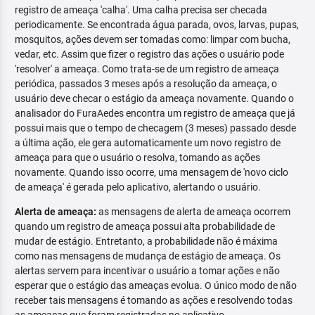
registro de ameaça 'calha'. Uma calha precisa ser checada
periodicamente. Se encontrada água parada, ovos, larvas, pupas,
mosquitos, ações devem ser tomadas como: limpar com bucha,
vedar, etc. Assim que fizer o registro das ações o usuário pode
'resolver' a ameaça. Como trata-se de um registro de ameaça
periódica, passados 3 meses após a resolução da ameaça, o
usuário deve checar o estágio da ameaça novamente. Quando o
analisador do FuraAedes encontra um registro de ameaça que já
possui mais que o tempo de checagem (3 meses) passado desde
a última ação, ele gera automaticamente um novo registro de
ameaça para que o usuário o resolva, tomando as ações
novamente. Quando isso ocorre, uma mensagem de 'novo ciclo
de ameaça' é gerada pelo aplicativo, alertando o usuário.
Alerta de ameaça:
as mensagens de alerta de ameaça ocorrem
quando um registro de ameaça possui alta probabilidade de
mudar de estágio. Entretanto, a probabilidade não é máxima
como nas mensagens de mudança de estágio de ameaça. Os
alertas servem para incentivar o usuário a tomar ações e não
esperar que o estágio das ameaças evolua. O único modo de não
receber tais mensagens é tomando as ações e resolvendo todas