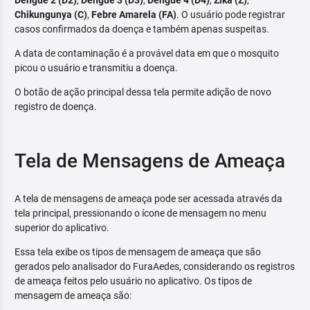
Dengue 2 (D2)
,
Dengue 3 (D3)
,
Dengue 4 (D4)
,
Zika (Z)
,
Chikungunya (C)
,
Febre Amarela (FA)
. O usuário pode registrar
casos confirmados da doença e também apenas suspeitas.
A data de contaminação é a provável data em que o mosquito
picou o usuário e transmitiu a doença.
O botão de ação principal dessa tela permite adição de novo
registro de doença.
Tela de Mensagens de Ameaça
A tela de mensagens de ameaça pode ser acessada através da
tela principal, pressionando o ícone de mensagem no menu
superior do aplicativo.
Essa tela exibe os tipos de mensagem de ameaça que são
gerados pelo analisador do FuraAedes, considerando os registros
de ameaça feitos pelo usuário no aplicativo. Os tipos de
mensagem de ameaça são: