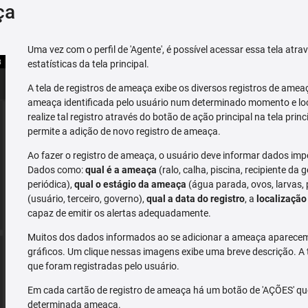
ça
Uma vez com o perfil de 'Agente', é possível acessar essa tela atr
estatísticas da tela principal.
A tela de registros de ameaça exibe os diversos registros de ame
ameaça identificada pelo usuário num determinado momento e loc
realize tal registro através do botão de ação principal na tela prin
permite a adição de novo registro de ameaça.
Ao fazer o registro de ameaça, o usuário deve informar dados imp
Dados como:
qual é a ameaça
(ralo, calha, piscina, recipiente da g
periódica),
qual o estágio da ameaça
(água parada, ovos, larvas,
(usuário, terceiro, governo),
qual a data do registro
, a
localização
capaz de emitir os alertas adequadamente.
Muitos dos dados informados ao se adicionar a ameaça aparecem 
gráficos. Um clique nessas imagens exibe uma breve descrição. A
que foram registradas pelo usuário.
Em cada cartão de registro de ameaça há um botão de 'AÇÕES' que 
determinada ameaça.