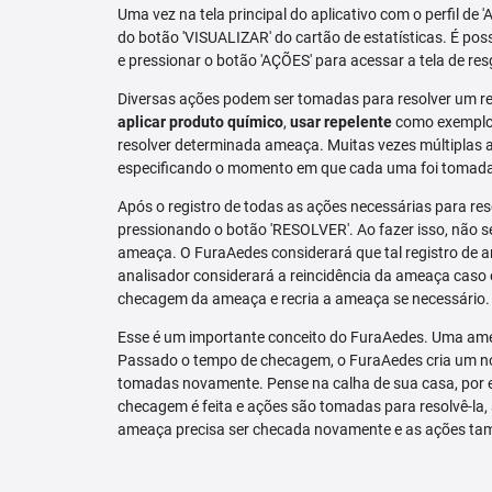
Uma vez na tela principal do aplicativo com o perfil de 
do botão 'VISUALIZAR' do cartão de estatísticas. É pos
e pressionar o botão 'AÇÕES' para acessar a tela de res
Diversas ações podem ser tomadas para resolver um re
aplicar produto químico
,
usar repelente
como exemplo.
resolver determinada ameaça. Muitas vezes múltiplas aç
especificando o momento em que cada uma foi tomad
Após o registro de todas as ações necessárias para re
pressionando o botão 'RESOLVER'. Ao fazer isso, não se
ameaça. O FuraAedes considerará que tal registro de a
analisador considerará a reincidência da ameaça caso e
checagem da ameaça e recria a ameaça se necessário.
Esse é um importante conceito do FuraAedes. Uma amea
Passado o tempo de checagem, o FuraAedes cria um nov
tomadas novamente. Pense na calha de sua casa, por 
checagem é feita e ações são tomadas para resolvê-la, 
ameaça precisa ser checada novamente e as ações ta