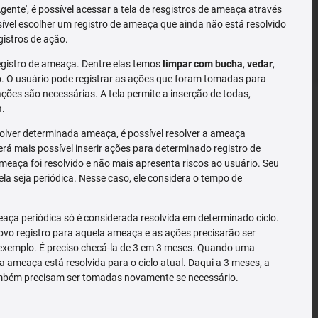
'Agente', é possível acessar a tela de resgistros de ameaça através
sível escolher um registro de ameaça que ainda não está resolvido
gistros de ação.
gistro de ameaça. Dentre elas temos
limpar com bucha
,
vedar
,
 O usuário pode registrar as ações que foram tomadas para
ões são necessárias. A tela permite a inserção de todas,
a.
solver determinada ameaça, é possível resolver a ameaça
rá mais possível inserir ações para determinado registro de
meaça foi resolvido e não mais apresenta riscos ao usuário. Seu
la seja periódica. Nesse caso, ele considera o tempo de
ça periódica só é considerada resolvida em determinado ciclo.
o registro para aquela ameaça e as ações precisarão ser
exemplo. É preciso checá-la de 3 em 3 meses. Quando uma
a ameaça está resolvida para o ciclo atual. Daqui a 3 meses, a
mbém precisam ser tomadas novamente se necessário.