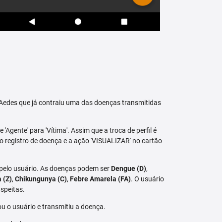
raAedes que já contraiu uma das doenças transmitidas
 'Agente' para 'Vítima'. Assim que a troca de perfil é
vo registro de doença e a ação 'VISUALIZAR' no cartão
 pelo usuário. As doenças podem ser
Dengue (D)
,
a (Z)
,
Chikungunya (C)
,
Febre Amarela (FA)
. O usuário
speitas.
u o usuário e transmitiu a doença.