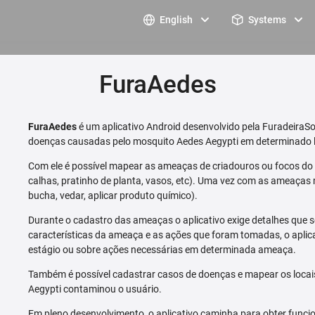
English
Systems
FuraAedes
FuraAedes
é um aplicativo Android desenvolvido pela FuradeiraSo
doenças causadas pelo mosquito Aedes Aegypti em determinado l
Com ele é possível mapear as ameaças de criadouros ou focos do m
calhas, pratinho de planta, vasos, etc). Uma vez com as ameaças 
bucha, vedar, aplicar produto químico).
Durante o cadastro das ameaças o aplicativo exige detalhes que s
características da ameaça e as ações que foram tomadas, o aplica
estágio ou sobre ações necessárias em determinada ameaça.
Também é possível cadastrar casos de doenças e mapear os loca
Aegypti contaminou o usuário.
Em pleno desenvolvimento, o aplicativo caminha para obter funcio