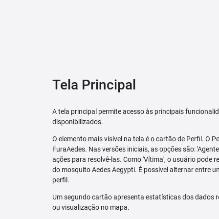
Tela Principal
A tela principal permite acesso às principais funcional
disponibilizados.
O elemento mais visível na tela é o cartão de Perfil. O P
FuraAedes. Nas versões iniciais, as opções são: 'Agente'
ações para resolvê-las. Como 'Vítima', o usuário pode 
do mosquito Aedes Aegypti. É possível alternar entre u
perfil.
Um segundo cartão apresenta estatísticas dos dados r
ou visualização no mapa.