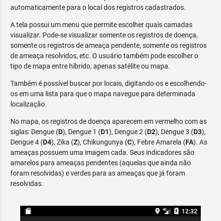
automaticamente para o local dos registros cadastrados.
A tela possui um menu que permite escolher quais camadas
visualizar. Pode-se visualizar somente os registros de doença,
somente os registros de ameaça pendente, somente os registros
de ameaça resolvidos, etc. O usuário também pode escolher o
tipo de mapa entre híbrido, apenas satélite ou mapa.
Também é possível buscar por locais, digitando-os e escolhendo-
os em uma lista para que o mapa navegue para determinada
localização.
No mapa, os registros de doença aparecem em vermelho com as
siglas: Dengue (
D
), Dengue 1 (
D1
), Dengue 2 (
D2
), Dengue 3 (
D3
),
Dengue 4 (
D4
), Zika (
Z
), Chikungunya (
C
), Febre Amarela (
FA
). As
ameaças possuem uma imagem cada. Seus indicadores são
amarelos para ameaças pendentes (aquelas que ainda não
foram resolvidas) e verdes para as ameaças que já foram
resolvidas.