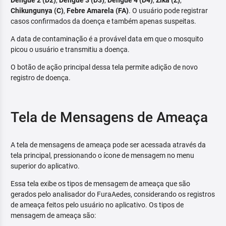
Dengue 2 (D2)
,
Dengue 3 (D3)
,
Dengue 4 (D4)
,
Zika (Z)
,
Chikungunya (C)
,
Febre Amarela (FA)
. O usuário pode registrar
casos confirmados da doença e também apenas suspeitas.
A data de contaminação é a provável data em que o mosquito
picou o usuário e transmitiu a doença.
O botão de ação principal dessa tela permite adição de novo
registro de doença.
Tela de Mensagens de Ameaça
A tela de mensagens de ameaça pode ser acessada através da
tela principal, pressionando o ícone de mensagem no menu
superior do aplicativo.
Essa tela exibe os tipos de mensagem de ameaça que são
gerados pelo analisador do FuraAedes, considerando os registros
de ameaça feitos pelo usuário no aplicativo. Os tipos de
mensagem de ameaça são: