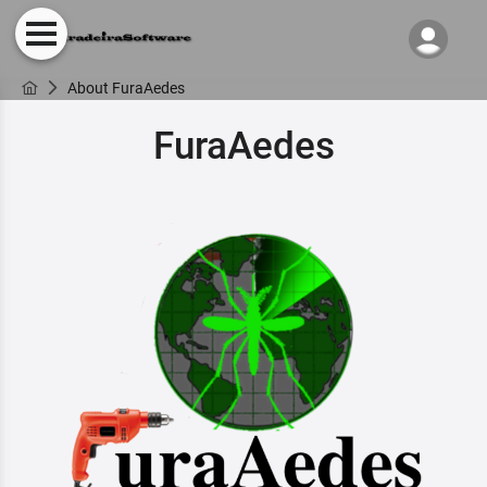
About FuraAedes
FuraAedes