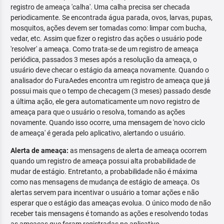
registro de ameaça 'calha'. Uma calha precisa ser checada
periodicamente. Se encontrada água parada, ovos, larvas, pupas,
mosquitos, ações devem ser tomadas como: limpar com bucha,
vedar, etc. Assim que fizer o registro das ações o usuário pode
'resolver' a ameaça. Como trata-se de um registro de ameaça
periódica, passados 3 meses após a resolução da ameaça, o
usuário deve checar o estágio da ameaça novamente. Quando o
analisador do FuraAedes encontra um registro de ameaça que já
possui mais que o tempo de checagem (3 meses) passado desde
a última ação, ele gera automaticamente um novo registro de
ameaça para que o usuário o resolva, tomando as ações
novamente. Quando isso ocorre, uma mensagem de 'novo ciclo
de ameaça' é gerada pelo aplicativo, alertando o usuário.
Alerta de ameaça:
as mensagens de alerta de ameaça ocorrem
quando um registro de ameaça possui alta probabilidade de
mudar de estágio. Entretanto, a probabilidade não é máxima
como nas mensagens de mudança de estágio de ameaça. Os
alertas servem para incentivar o usuário a tomar ações e não
esperar que o estágio das ameaças evolua. O único modo de não
receber tais mensagens é tomando as ações e resolvendo todas