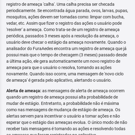
registro de ameaça 'calha'. Uma calha precisa ser checada
periodicamente. Se encontrada água parada, ovos, larvas, pupas,
mosquitos, ações devem ser tomadas como: limpar com bucha,
vedar, etc. Assim que fizer o registro das ações o usuário pode
'resolver' a ameaça. Como trata-se de um registro de ameaça
periódica, passados 3 meses após a resolução da ameaça, o
usuário deve checar o estágio da ameaça novamente. Quando o
analisador do FuraAedes encontra um registro de ameaça que já
possui mais que o tempo de checagem (3 meses) passado desde
a última ação, ele gera automaticamente um novo registro de
ameaça para que o usuário o resolva, tomando as ações
novamente. Quando isso ocorre, uma mensagem de 'novo ciclo
de ameaça' é gerada pelo aplicativo, alertando o usuário.
Alerta de ameaça:
as mensagens de alerta de ameaça ocorrem
quando um registro de ameaça possui alta probabilidade de
mudar de estágio. Entretanto, a probabilidade não é máxima
como nas mensagens de mudança de estágio de ameaça. Os
alertas servem para incentivar o usuário a tomar ações e não
esperar que o estágio das ameaças evolua. O único modo de não
receber tais mensagens é tomando as ações e resolvendo todas