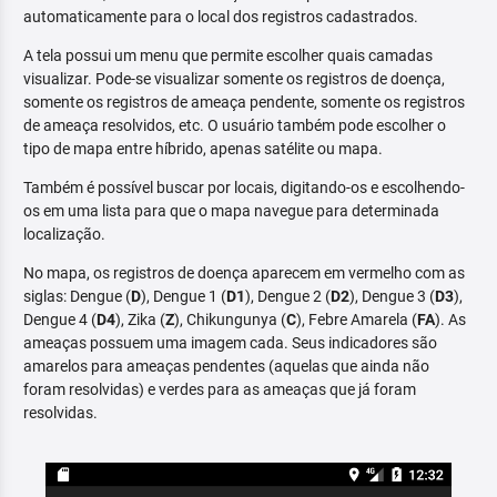
automaticamente para o local dos registros cadastrados.
A tela possui um menu que permite escolher quais camadas
visualizar. Pode-se visualizar somente os registros de doença,
somente os registros de ameaça pendente, somente os registros
de ameaça resolvidos, etc. O usuário também pode escolher o
tipo de mapa entre híbrido, apenas satélite ou mapa.
Também é possível buscar por locais, digitando-os e escolhendo-
os em uma lista para que o mapa navegue para determinada
localização.
No mapa, os registros de doença aparecem em vermelho com as
siglas: Dengue (
D
), Dengue 1 (
D1
), Dengue 2 (
D2
), Dengue 3 (
D3
),
Dengue 4 (
D4
), Zika (
Z
), Chikungunya (
C
), Febre Amarela (
FA
). As
ameaças possuem uma imagem cada. Seus indicadores são
amarelos para ameaças pendentes (aquelas que ainda não
foram resolvidas) e verdes para as ameaças que já foram
resolvidas.