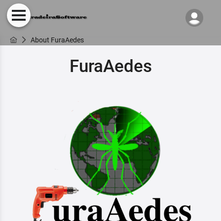
About FuraAedes
FuraAedes