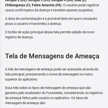
Dengue 2 (D2)
,
Dengue 3 (D3)
,
Dengue 4 (D4)
,
Zika (Z)
,
Chikungunya (C)
,
Febre Amarela (FA)
. O usuário pode registrar
casos confirmados da doença e também apenas suspeitas.
A data de contaminação é a provável data em que o mosquito
picou o usuário e transmitiu a doença.
O botão de ação principal dessa tela permite adição de novo
registro de doença.
Tela de Mensagens de Ameaça
A tela de mensagens de ameaça pode ser acessada através da
tela principal, pressionando o ícone de mensagem no menu
superior do aplicativo.
Essa tela exibe os tipos de mensagem de ameaça que são
gerados pelo analisador do FuraAedes, considerando os registros
de ameaça feitos pelo usuário no aplicativo. Os tipos de
mensagem de ameaça são: