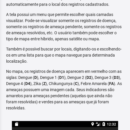
automaticamente para o local dos registros cadastrados.
A tela possui um menu que permite escolher quais camadas
visualizar. Pode-se visualizar somente os registros de doença,
somente os registros de ameaça pendente, somente os registros
de ameaça resolvidos, etc. O usuário também pode escolher o
tipo de mapa entre híbrido, apenas satélite ou mapa.
Também é possível buscar por locais, digitando-os e escolhendo-
os em uma lista para que o mapa navegue para determinada
localização.
No mapa, os registros de doença aparecem em vermelho com as
siglas: Dengue (
D
), Dengue 1 (
D1
), Dengue 2 (
D2
), Dengue 3 (
D3
),
Dengue 4 (
D4
), Zika (
Z
), Chikungunya (
C
), Febre Amarela (
FA
). As
ameaças possuem uma imagem cada. Seus indicadores são
amarelos para ameaças pendentes (aquelas que ainda não
foram resolvidas) e verdes para as ameaças que já foram
resolvidas.