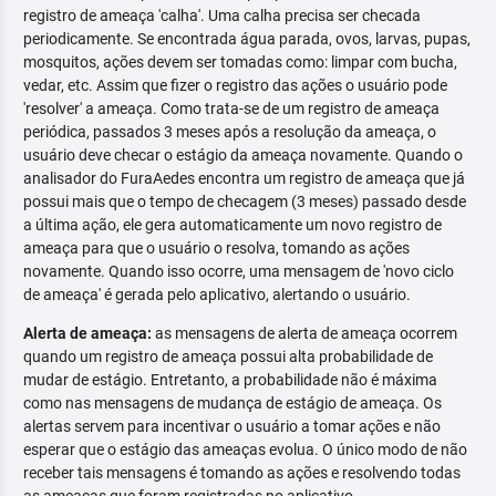
registro de ameaça 'calha'. Uma calha precisa ser checada
periodicamente. Se encontrada água parada, ovos, larvas, pupas,
mosquitos, ações devem ser tomadas como: limpar com bucha,
vedar, etc. Assim que fizer o registro das ações o usuário pode
'resolver' a ameaça. Como trata-se de um registro de ameaça
periódica, passados 3 meses após a resolução da ameaça, o
usuário deve checar o estágio da ameaça novamente. Quando o
analisador do FuraAedes encontra um registro de ameaça que já
possui mais que o tempo de checagem (3 meses) passado desde
a última ação, ele gera automaticamente um novo registro de
ameaça para que o usuário o resolva, tomando as ações
novamente. Quando isso ocorre, uma mensagem de 'novo ciclo
de ameaça' é gerada pelo aplicativo, alertando o usuário.
Alerta de ameaça:
as mensagens de alerta de ameaça ocorrem
quando um registro de ameaça possui alta probabilidade de
mudar de estágio. Entretanto, a probabilidade não é máxima
como nas mensagens de mudança de estágio de ameaça. Os
alertas servem para incentivar o usuário a tomar ações e não
esperar que o estágio das ameaças evolua. O único modo de não
receber tais mensagens é tomando as ações e resolvendo todas