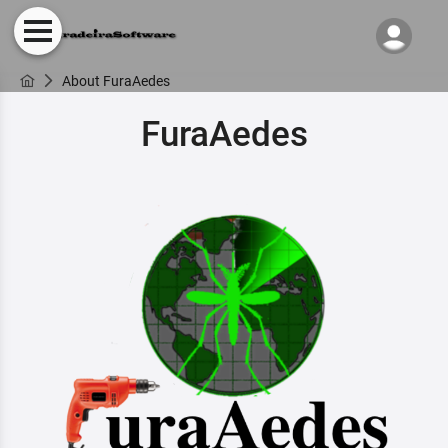
About FuraAedes
FuraAedes