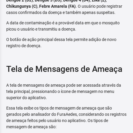
Dengue 2 (D2)
,
Dengue 3 (D3)
,
Dengue 4 (D4)
,
Zika (Z)
,
Chikungunya (C)
,
Febre Amarela (FA)
. O usuário pode registrar
casos confirmados da doença e também apenas suspeitas.
A data de contaminação é a provável data em que o mosquito
picou o usuário e transmitiu a doença.
O botão de ação principal dessa tela permite adição de novo
registro de doença.
Tela de Mensagens de Ameaça
A tela de mensagens de ameaça pode ser acessada através da
tela principal, pressionando o ícone de mensagem no menu
superior do aplicativo.
Essa tela exibe os tipos de mensagem de ameaça que são
gerados pelo analisador do FuraAedes, considerando os registros
de ameaça feitos pelo usuário no aplicativo. Os tipos de
mensagem de ameaça são: