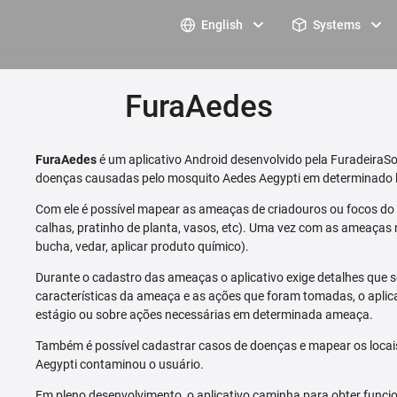
English
Systems
FuraAedes
FuraAedes
é um aplicativo Android desenvolvido pela FuradeiraSo
doenças causadas pelo mosquito Aedes Aegypti em determinado l
Com ele é possível mapear as ameaças de criadouros ou focos do m
calhas, pratinho de planta, vasos, etc). Uma vez com as ameaças 
bucha, vedar, aplicar produto químico).
Durante o cadastro das ameaças o aplicativo exige detalhes que s
características da ameaça e as ações que foram tomadas, o aplica
estágio ou sobre ações necessárias em determinada ameaça.
Também é possível cadastrar casos de doenças e mapear os loca
Aegypti contaminou o usuário.
Em pleno desenvolvimento, o aplicativo caminha para obter funcio