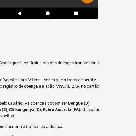
raAedes que já contraiu uma das doenças transmitidas
 'Agente' para 'Vítima'. Assim que a troca de perfil é
vo registro de doença e a ação 'VISUALIZAR' no cartão
 pelo usuário. As doenças podem ser
Dengue (D)
,
a (Z)
,
Chikungunya (C)
,
Febre Amarela (FA)
. O usuário
speitas.
u o usuário e transmitiu a doença.