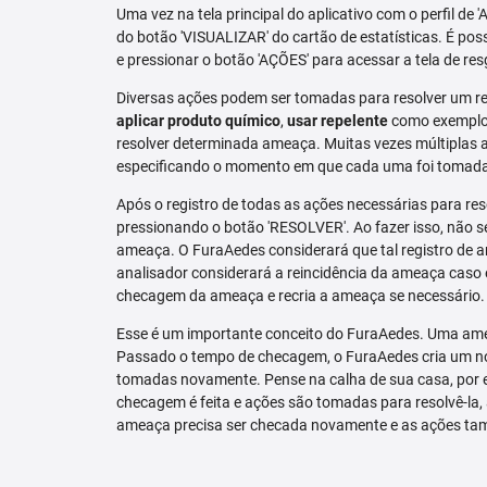
Uma vez na tela principal do aplicativo com o perfil de 
do botão 'VISUALIZAR' do cartão de estatísticas. É pos
e pressionar o botão 'AÇÕES' para acessar a tela de res
Diversas ações podem ser tomadas para resolver um re
aplicar produto químico
,
usar repelente
como exemplo.
resolver determinada ameaça. Muitas vezes múltiplas aç
especificando o momento em que cada uma foi tomad
Após o registro de todas as ações necessárias para re
pressionando o botão 'RESOLVER'. Ao fazer isso, não se
ameaça. O FuraAedes considerará que tal registro de a
analisador considerará a reincidência da ameaça caso e
checagem da ameaça e recria a ameaça se necessário.
Esse é um importante conceito do FuraAedes. Uma amea
Passado o tempo de checagem, o FuraAedes cria um nov
tomadas novamente. Pense na calha de sua casa, por 
checagem é feita e ações são tomadas para resolvê-la, 
ameaça precisa ser checada novamente e as ações ta