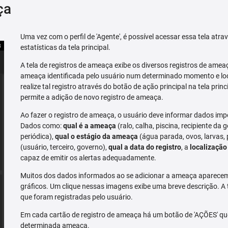
ça
Uma vez com o perfil de 'Agente', é possível acessar essa tela atr
estatísticas da tela principal.
A tela de registros de ameaça exibe os diversos registros de ame
ameaça identificada pelo usuário num determinado momento e loc
realize tal registro através do botão de ação principal na tela prin
permite a adição de novo registro de ameaça.
Ao fazer o registro de ameaça, o usuário deve informar dados imp
Dados como:
qual é a ameaça
(ralo, calha, piscina, recipiente da g
periódica),
qual o estágio da ameaça
(água parada, ovos, larvas,
(usuário, terceiro, governo),
qual a data do registro
, a
localização
capaz de emitir os alertas adequadamente.
Muitos dos dados informados ao se adicionar a ameaça aparecem 
gráficos. Um clique nessas imagens exibe uma breve descrição. A
que foram registradas pelo usuário.
Em cada cartão de registro de ameaça há um botão de 'AÇÕES' que 
determinada ameaça.