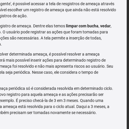
'Agente', é possível acessar a tela de resgistros de ameaça através
sível escolher um registro de ameaça que ainda não está resolvido
gistros de ação.
gistro de ameaça. Dentre elas temos
limpar com bucha
,
vedar
,
 O usuário pode registrar as ações que foram tomadas para
ões são necessárias. A tela permite a inserção de todas,
a.
solver determinada ameaça, é possível resolver a ameaça
rá mais possível inserir ações para determinado registro de
meaça foi resolvido e não mais apresenta riscos ao usuário. Seu
la seja periódica. Nesse caso, ele considera o tempo de
ça periódica só é considerada resolvida em determinado ciclo.
o registro para aquela ameaça e as ações precisarão ser
exemplo. É preciso checá-la de 3 em 3 meses. Quando uma
a ameaça está resolvida para o ciclo atual. Daqui a 3 meses, a
mbém precisam ser tomadas novamente se necessário.