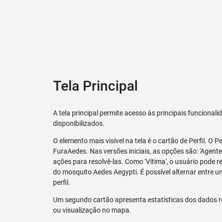
Tela Principal
A tela principal permite acesso às principais funcional
disponibilizados.
O elemento mais visível na tela é o cartão de Perfil. O P
FuraAedes. Nas versões iniciais, as opções são: 'Agente'
ações para resolvê-las. Como 'Vítima', o usuário pode 
do mosquito Aedes Aegypti. É possível alternar entre u
perfil.
Um segundo cartão apresenta estatísticas dos dados r
ou visualização no mapa.