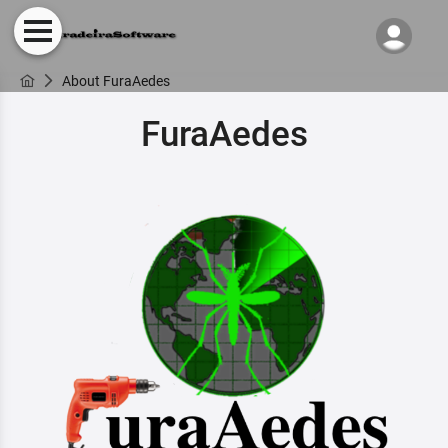
About FuraAedes
FuraAedes