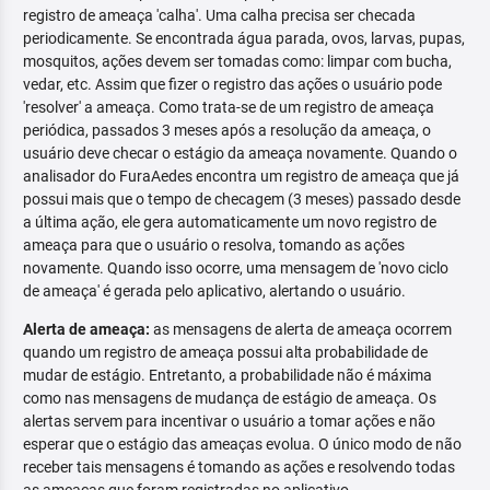
registro de ameaça 'calha'. Uma calha precisa ser checada
periodicamente. Se encontrada água parada, ovos, larvas, pupas,
mosquitos, ações devem ser tomadas como: limpar com bucha,
vedar, etc. Assim que fizer o registro das ações o usuário pode
'resolver' a ameaça. Como trata-se de um registro de ameaça
periódica, passados 3 meses após a resolução da ameaça, o
usuário deve checar o estágio da ameaça novamente. Quando o
analisador do FuraAedes encontra um registro de ameaça que já
possui mais que o tempo de checagem (3 meses) passado desde
a última ação, ele gera automaticamente um novo registro de
ameaça para que o usuário o resolva, tomando as ações
novamente. Quando isso ocorre, uma mensagem de 'novo ciclo
de ameaça' é gerada pelo aplicativo, alertando o usuário.
Alerta de ameaça:
as mensagens de alerta de ameaça ocorrem
quando um registro de ameaça possui alta probabilidade de
mudar de estágio. Entretanto, a probabilidade não é máxima
como nas mensagens de mudança de estágio de ameaça. Os
alertas servem para incentivar o usuário a tomar ações e não
esperar que o estágio das ameaças evolua. O único modo de não
receber tais mensagens é tomando as ações e resolvendo todas