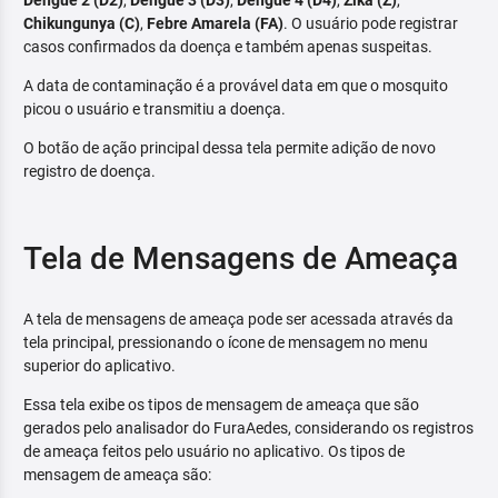
Dengue 2 (D2)
,
Dengue 3 (D3)
,
Dengue 4 (D4)
,
Zika (Z)
,
Chikungunya (C)
,
Febre Amarela (FA)
. O usuário pode registrar
casos confirmados da doença e também apenas suspeitas.
A data de contaminação é a provável data em que o mosquito
picou o usuário e transmitiu a doença.
O botão de ação principal dessa tela permite adição de novo
registro de doença.
Tela de Mensagens de Ameaça
A tela de mensagens de ameaça pode ser acessada através da
tela principal, pressionando o ícone de mensagem no menu
superior do aplicativo.
Essa tela exibe os tipos de mensagem de ameaça que são
gerados pelo analisador do FuraAedes, considerando os registros
de ameaça feitos pelo usuário no aplicativo. Os tipos de
mensagem de ameaça são: