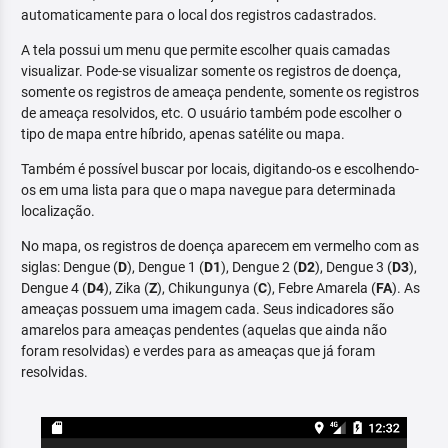
automaticamente para o local dos registros cadastrados.
A tela possui um menu que permite escolher quais camadas
visualizar. Pode-se visualizar somente os registros de doença,
somente os registros de ameaça pendente, somente os registros
de ameaça resolvidos, etc. O usuário também pode escolher o
tipo de mapa entre híbrido, apenas satélite ou mapa.
Também é possível buscar por locais, digitando-os e escolhendo-
os em uma lista para que o mapa navegue para determinada
localização.
No mapa, os registros de doença aparecem em vermelho com as
siglas: Dengue (
D
), Dengue 1 (
D1
), Dengue 2 (
D2
), Dengue 3 (
D3
),
Dengue 4 (
D4
), Zika (
Z
), Chikungunya (
C
), Febre Amarela (
FA
). As
ameaças possuem uma imagem cada. Seus indicadores são
amarelos para ameaças pendentes (aquelas que ainda não
foram resolvidas) e verdes para as ameaças que já foram
resolvidas.