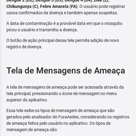
Dengue 2 (D2)
,
Dengue 3 (D3)
,
Dengue 4 (D4)
,
Zika (Z)
,
Chikungunya (C)
,
Febre Amarela (FA)
. O usuário pode registrar
casos confirmados da doença e também apenas suspeitas.
A data de contaminação é a provável data em que o mosquito
picou o usuário e transmitiu a doença.
O botão de ação principal dessa tela permite adição de novo
registro de doença.
Tela de Mensagens de Ameaça
A tela de mensagens de ameaça pode ser acessada através da
tela principal, pressionando o ícone de mensagem no menu
superior do aplicativo.
Essa tela exibe os tipos de mensagem de ameaça que são
gerados pelo analisador do FuraAedes, considerando os registros
de ameaça feitos pelo usuário no aplicativo. Os tipos de
mensagem de ameaça são: