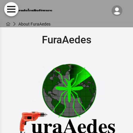
About FuraAedes
FuraAedes