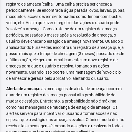
registro de ameaça 'calha'. Uma calha precisa ser checada
periodicamente. Se encontrada água parada, ovos, larvas, pupas,
mosquitos, ações devem ser tomadas como: limpar com bucha,
vedar, etc. Assim que fizer o registro das ações o usuário pode
'resolver' a ameaça. Como trata-se de um registro de ameaça
periódica, passados 3 meses após a resolução da ameaça, o
usuário deve checar o estágio da ameaça novamente. Quando o
analisador do FuraAedes encontra um registro de ameaça que já
possui mais que o tempo de checagem (3 meses) passado desde
a última ação, ele gera automaticamente um novo registro de
ameaça para que o usuário o resolva, tomando as ações
novamente. Quando isso ocorre, uma mensagem de 'novo ciclo
de ameaça' é gerada pelo aplicativo, alertando o usuário.
Alerta de ameaça:
as mensagens de alerta de ameaça ocorrem
quando um registro de ameaça possui alta probabilidade de
mudar de estágio. Entretanto, a probabilidade não é máxima
como nas mensagens de mudança de estágio de ameaça. Os
alertas servem para incentivar o usuário a tomar ações e não
esperar que o estágio das ameaças evolua. O único modo de não
receber tais mensagens é tomando as ações e resolvendo todas