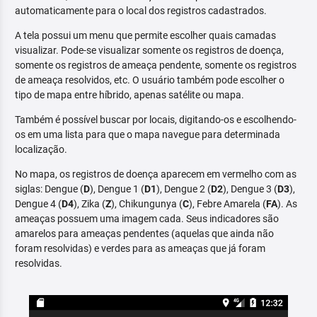
automaticamente para o local dos registros cadastrados.
A tela possui um menu que permite escolher quais camadas
visualizar. Pode-se visualizar somente os registros de doença,
somente os registros de ameaça pendente, somente os registros
de ameaça resolvidos, etc. O usuário também pode escolher o
tipo de mapa entre híbrido, apenas satélite ou mapa.
Também é possível buscar por locais, digitando-os e escolhendo-
os em uma lista para que o mapa navegue para determinada
localização.
No mapa, os registros de doença aparecem em vermelho com as
siglas: Dengue (
D
), Dengue 1 (
D1
), Dengue 2 (
D2
), Dengue 3 (
D3
),
Dengue 4 (
D4
), Zika (
Z
), Chikungunya (
C
), Febre Amarela (
FA
). As
ameaças possuem uma imagem cada. Seus indicadores são
amarelos para ameaças pendentes (aquelas que ainda não
foram resolvidas) e verdes para as ameaças que já foram
resolvidas.