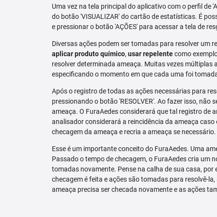
Uma vez na tela principal do aplicativo com o perfil de 
do botão 'VISUALIZAR' do cartão de estatísticas. É pos
e pressionar o botão 'AÇÕES' para acessar a tela de res
Diversas ações podem ser tomadas para resolver um re
aplicar produto químico
,
usar repelente
como exemplo.
resolver determinada ameaça. Muitas vezes múltiplas aç
especificando o momento em que cada uma foi tomad
Após o registro de todas as ações necessárias para re
pressionando o botão 'RESOLVER'. Ao fazer isso, não se
ameaça. O FuraAedes considerará que tal registro de a
analisador considerará a reincidência da ameaça caso e
checagem da ameaça e recria a ameaça se necessário.
Esse é um importante conceito do FuraAedes. Uma amea
Passado o tempo de checagem, o FuraAedes cria um nov
tomadas novamente. Pense na calha de sua casa, por 
checagem é feita e ações são tomadas para resolvê-la, 
ameaça precisa ser checada novamente e as ações ta