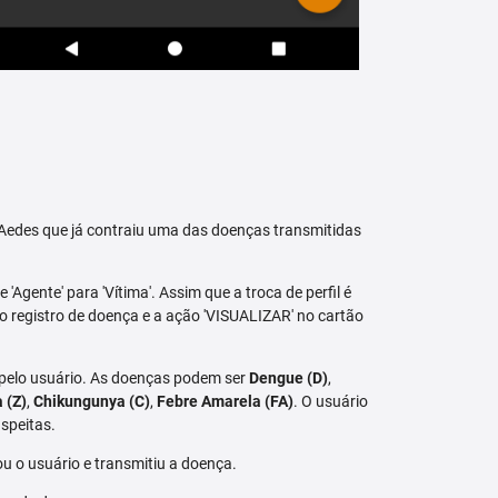
raAedes que já contraiu uma das doenças transmitidas
 'Agente' para 'Vítima'. Assim que a troca de perfil é
vo registro de doença e a ação 'VISUALIZAR' no cartão
 pelo usuário. As doenças podem ser
Dengue (D)
,
a (Z)
,
Chikungunya (C)
,
Febre Amarela (FA)
. O usuário
speitas.
u o usuário e transmitiu a doença.