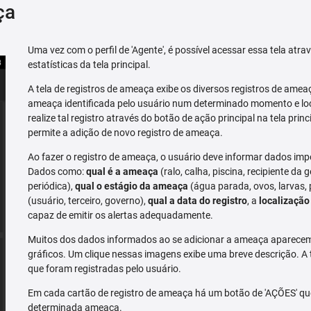
ça
Uma vez com o perfil de 'Agente', é possível acessar essa tela atr
estatísticas da tela principal.
A tela de registros de ameaça exibe os diversos registros de ame
ameaça identificada pelo usuário num determinado momento e loc
realize tal registro através do botão de ação principal na tela prin
permite a adição de novo registro de ameaça.
Ao fazer o registro de ameaça, o usuário deve informar dados imp
Dados como:
qual é a ameaça
(ralo, calha, piscina, recipiente da g
periódica),
qual o estágio da ameaça
(água parada, ovos, larvas,
(usuário, terceiro, governo),
qual a data do registro
, a
localização
capaz de emitir os alertas adequadamente.
Muitos dos dados informados ao se adicionar a ameaça aparecem 
gráficos. Um clique nessas imagens exibe uma breve descrição. A
que foram registradas pelo usuário.
Em cada cartão de registro de ameaça há um botão de 'AÇÕES' que 
determinada ameaça.