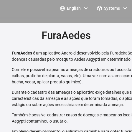
English
Systems
FuraAedes
FuraAedes
é um aplicativo Android desenvolvido pela FuradeiraSo
doenças causadas pelo mosquito Aedes Aegypti em determinado l
Com ele é possível mapear as ameaças de criadouros ou focos do m
calhas, pratinho de planta, vasos, etc). Uma vez com as ameaças 
bucha, vedar, aplicar produto químico).
Durante o cadastro das ameaças o aplicativo exige detalhes que s
características da ameaça e as ações que foram tomadas, o aplica
estágio ou sobre ações necessárias em determinada ameaça.
Também é possível cadastrar casos de doenças e mapear os loca
Aegypti contaminou o usuário.
Em pleno desenvolvimento, o aplicativo caminha para obter funcio