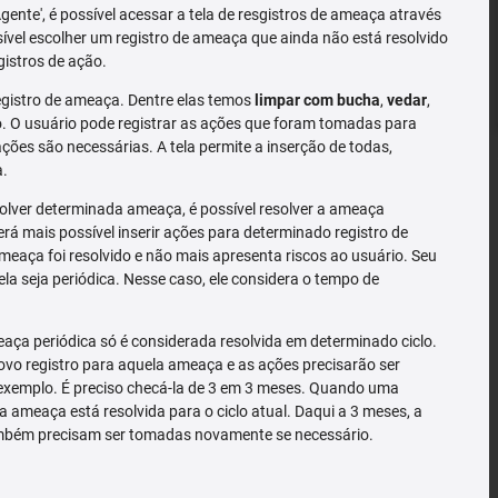
'Agente', é possível acessar a tela de resgistros de ameaça através
sível escolher um registro de ameaça que ainda não está resolvido
gistros de ação.
gistro de ameaça. Dentre elas temos
limpar com bucha
,
vedar
,
 O usuário pode registrar as ações que foram tomadas para
ões são necessárias. A tela permite a inserção de todas,
a.
solver determinada ameaça, é possível resolver a ameaça
rá mais possível inserir ações para determinado registro de
meaça foi resolvido e não mais apresenta riscos ao usuário. Seu
la seja periódica. Nesse caso, ele considera o tempo de
ça periódica só é considerada resolvida em determinado ciclo.
o registro para aquela ameaça e as ações precisarão ser
exemplo. É preciso checá-la de 3 em 3 meses. Quando uma
a ameaça está resolvida para o ciclo atual. Daqui a 3 meses, a
mbém precisam ser tomadas novamente se necessário.