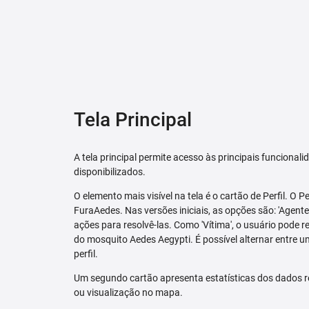
Tela Principal
A tela principal permite acesso às principais funcional
disponibilizados.
O elemento mais visível na tela é o cartão de Perfil. O P
FuraAedes. Nas versões iniciais, as opções são: 'Agente'
ações para resolvê-las. Como 'Vítima', o usuário pode 
do mosquito Aedes Aegypti. É possível alternar entre u
perfil.
Um segundo cartão apresenta estatísticas dos dados r
ou visualização no mapa.