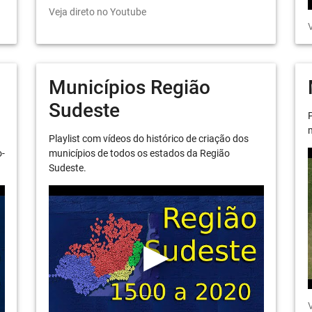
Veja direto no Youtube
V
Municípios Região
Sudeste
P
m
Playlist com vídeos do histórico de criação dos
o-
municípios de todos os estados da Região
Sudeste.
V