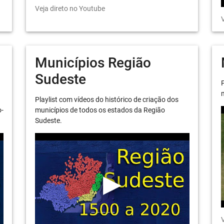
Veja direto no Youtube
V
Municípios Região
Sudeste
P
m
Playlist com vídeos do histórico de criação dos
o-
municípios de todos os estados da Região
Sudeste.
V