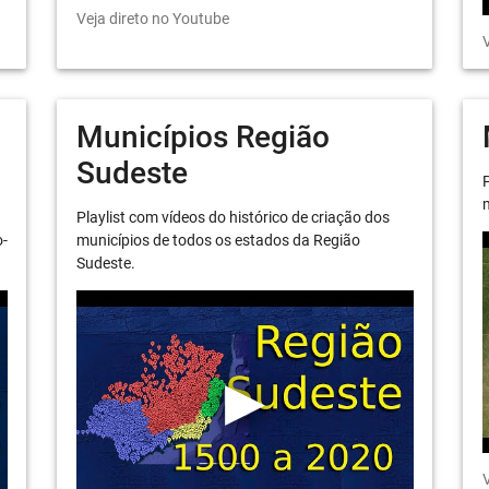
Veja direto no Youtube
V
Municípios Região
Sudeste
P
m
Playlist com vídeos do histórico de criação dos
o-
municípios de todos os estados da Região
Sudeste.
V