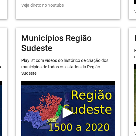
Veja direto no Youtube
V
Municípios Região
Sudeste
P
m
Playlist com vídeos do histórico de criação dos
o-
municípios de todos os estados da Região
Sudeste.
V