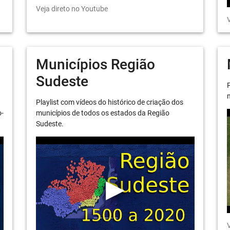
Veja direto no Youtube
V
Municípios Região
Sudeste
P
m
Playlist com vídeos do histórico de criação dos
o-
municípios de todos os estados da Região
Sudeste.
V