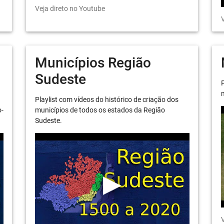
Veja direto no Youtube
V
Municípios Região
Sudeste
P
m
Playlist com vídeos do histórico de criação dos
o-
municípios de todos os estados da Região
Sudeste.
V