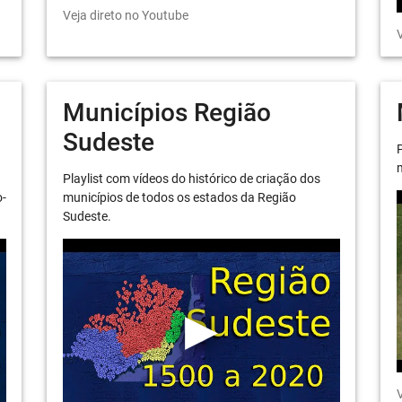
Veja direto no Youtube
V
Municípios Região
Sudeste
P
m
Playlist com vídeos do histórico de criação dos
o-
municípios de todos os estados da Região
Sudeste.
V