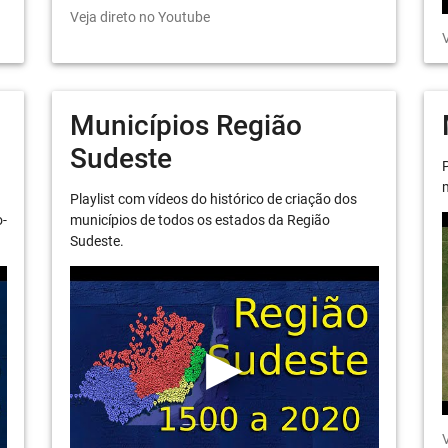
Veja direto no Youtube
V
Municípios Região
Sudeste
P
m
Playlist com vídeos do histórico de criação dos
o-
municípios de todos os estados da Região
Sudeste.
V