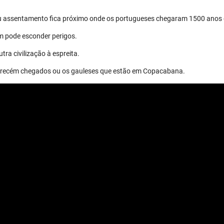
eu assentamento fica próximo onde os portugueses chegaram 1500 anos 
m pode esconder perigos.
tra civilização à espreita.
os recém chegados ou os gauleses que estão em Copacabana.