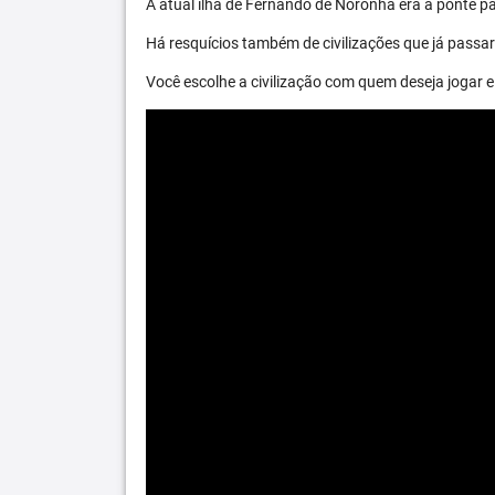
A atual ilha de Fernando de Noronha era a ponte par
Há resquícios também de civilizações que já passara
Você escolhe a civilização com quem deseja jogar e 