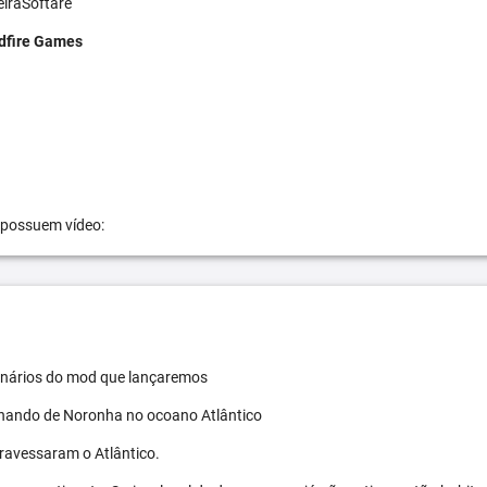
eiraSoftare
dfire Games
 possuem vídeo:
 cenários do mod que lançaremos
ernando de Noronha no ocoano Atlântico
travessaram o Atlântico.