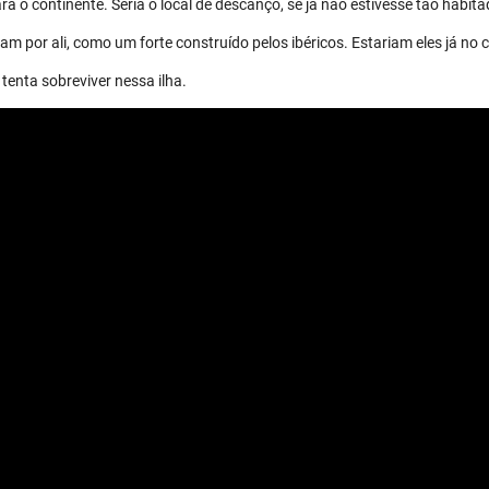
a o continente. Seria o local de descanço, se já não estivesse tão habita
m por ali, como um forte construído pelos ibéricos. Estariam eles já no 
tenta sobreviver nessa ilha.