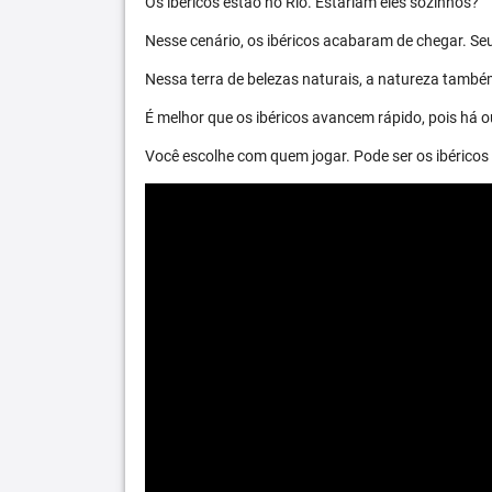
Os ibéricos estão no Rio. Estariam eles sozinhos?
Nesse cenário, os ibéricos acabaram de chegar. S
Nessa terra de belezas naturais, a natureza també
É melhor que os ibéricos avancem rápido, pois há ou
Você escolhe com quem jogar. Pode ser os ibéric