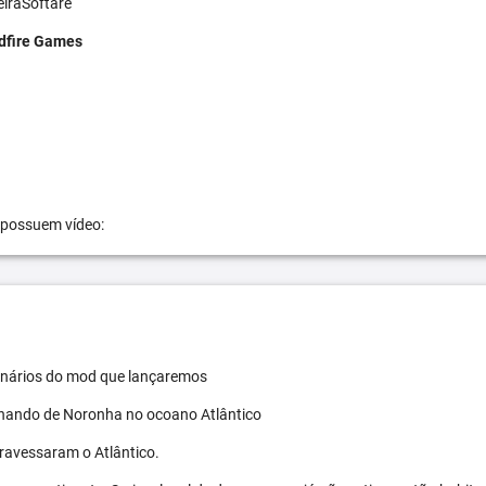
eiraSoftare
dfire Games
 possuem vídeo:
 cenários do mod que lançaremos
ernando de Noronha no ocoano Atlântico
travessaram o Atlântico.