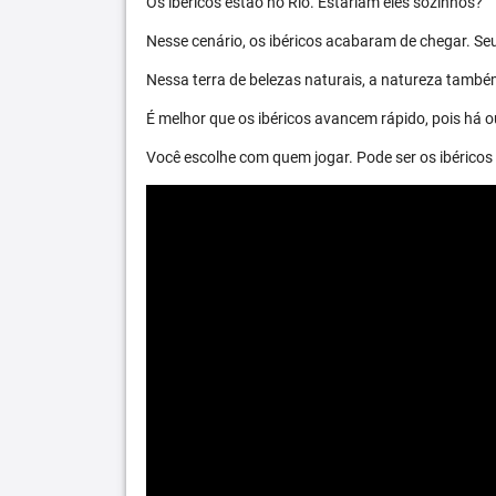
Os ibéricos estão no Rio. Estariam eles sozinhos?
Nesse cenário, os ibéricos acabaram de chegar. S
Nessa terra de belezas naturais, a natureza també
É melhor que os ibéricos avancem rápido, pois há ou
Você escolhe com quem jogar. Pode ser os ibéric