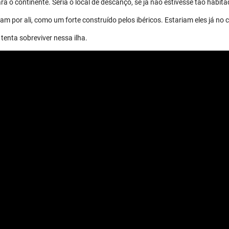
a o continente. Seria o local de descanço, se já não estivesse tão habita
m por ali, como um forte construído pelos ibéricos. Estariam eles já no 
tenta sobreviver nessa ilha.