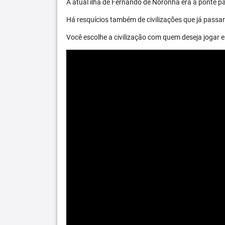
A atual ilha de Fernando de Noronha era a ponte par
Há resquícios também de civilizações que já passara
Você escolhe a civilização com quem deseja jogar e 