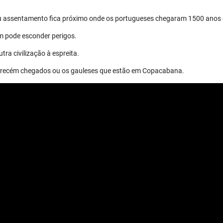
eu assentamento fica próximo onde os portugueses chegaram 1500 anos 
m pode esconder perigos.
tra civilização à espreita.
os recém chegados ou os gauleses que estão em Copacabana.