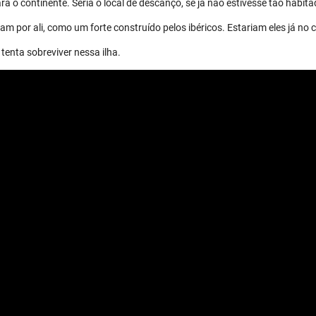
a o continente. Seria o local de descanço, se já não estivesse tão habita
m por ali, como um forte construído pelos ibéricos. Estariam eles já no 
tenta sobreviver nessa ilha.