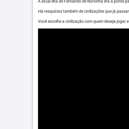
A atual ilha de Fernando de Noronha era a ponte par
Há resquícios também de civilizações que já passara
Você escolhe a civilização com quem deseja jogar e 