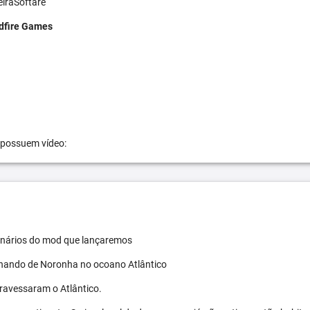
eiraSoftare
dfire Games
 possuem vídeo:
 cenários do mod que lançaremos
ernando de Noronha no ocoano Atlântico
travessaram o Atlântico.