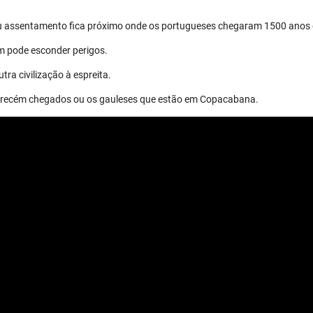
eu assentamento fica próximo onde os portugueses chegaram 1500 anos 
m pode esconder perigos.
tra civilização à espreita.
os recém chegados ou os gauleses que estão em Copacabana.