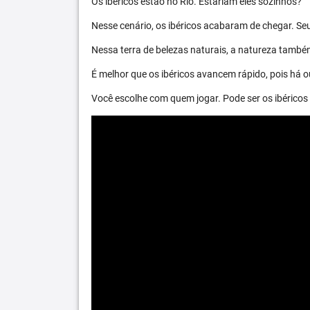
Os ibéricos estão no Rio. Estariam eles sozinhos?
Nesse cenário, os ibéricos acabaram de chegar. S
Nessa terra de belezas naturais, a natureza també
É melhor que os ibéricos avancem rápido, pois há ou
Você escolhe com quem jogar. Pode ser os ibéric