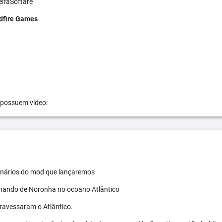
eiraSoftare
dfire Games
 possuem vídeo:
 cenários do mod que lançaremos
ernando de Noronha no ocoano Atlântico
travessaram o Atlântico.