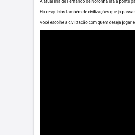
A atual ilha de Fernando de Noronha era a ponte par
Há resquícios também de civilizações que já passara
Você escolhe a civilização com quem deseja jogar e 