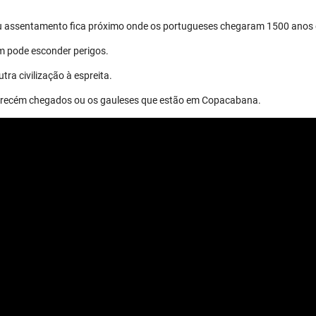
eu assentamento fica próximo onde os portugueses chegaram 1500 anos 
m pode esconder perigos.
tra civilização à espreita.
os recém chegados ou os gauleses que estão em Copacabana.