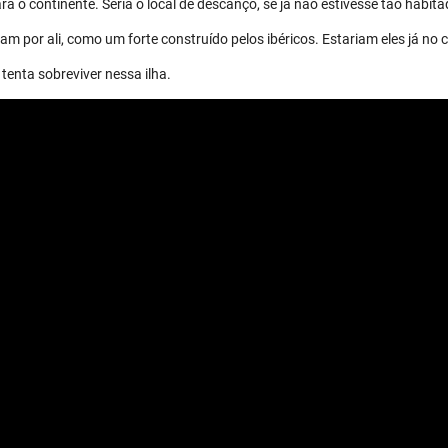
a o continente. Seria o local de descanço, se já não estivesse tão habita
m por ali, como um forte construído pelos ibéricos. Estariam eles já no 
tenta sobreviver nessa ilha.