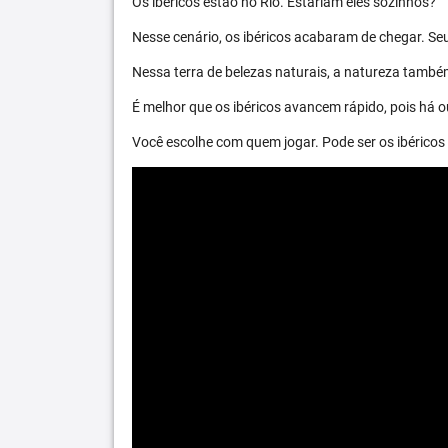
Os ibéricos estão no Rio. Estariam eles sozinhos?
Nesse cenário, os ibéricos acabaram de chegar. S
Nessa terra de belezas naturais, a natureza també
É melhor que os ibéricos avancem rápido, pois há ou
Você escolhe com quem jogar. Pode ser os ibéric