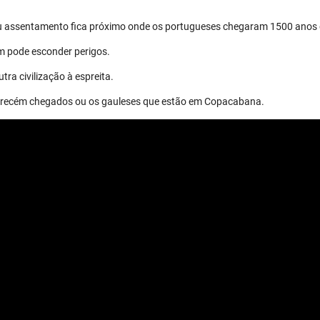
eu assentamento fica próximo onde os portugueses chegaram 1500 anos 
m pode esconder perigos.
tra civilização à espreita.
os recém chegados ou os gauleses que estão em Copacabana.