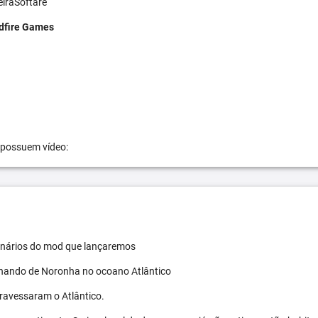
eiraSoftare
dfire Games
 possuem vídeo:
 cenários do mod que lançaremos
ernando de Noronha no ocoano Atlântico
travessaram o Atlântico.