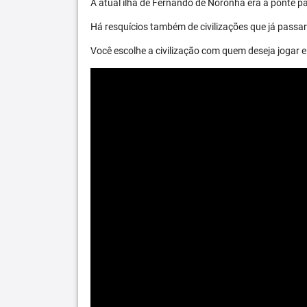
A atual ilha de Fernando de Noronha era a ponte par
Há resquícios também de civilizações que já passara
Você escolhe a civilização com quem deseja jogar e 