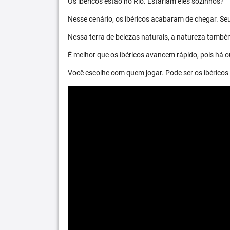
Os ibéricos estão no Rio. Estariam eles sozinhos?
Nesse cenário, os ibéricos acabaram de chegar. S
Nessa terra de belezas naturais, a natureza també
É melhor que os ibéricos avancem rápido, pois há ou
Você escolhe com quem jogar. Pode ser os ibéric