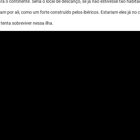
a o continente. Seria o local de descanço, se já não estivesse tão habita
m por ali, como um forte construído pelos ibéricos. Estariam eles já no 
tenta sobreviver nessa ilha.