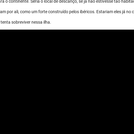
a o continente. Seria o local de descanço, se já não estivesse tão habita
m por ali, como um forte construído pelos ibéricos. Estariam eles já no 
tenta sobreviver nessa ilha.