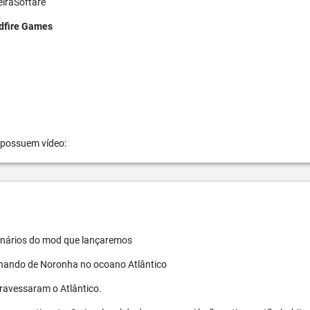
eiraSoftare
dfire Games
 possuem vídeo:
 cenários do mod que lançaremos
ernando de Noronha no ocoano Atlântico
travessaram o Atlântico.