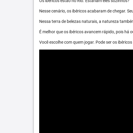
Os ibéricos estão no Rio. Estariam eles sozinhos?
Nesse cenário, os ibéricos acabaram de chegar. S
Nessa terra de belezas naturais, a natureza també
É melhor que os ibéricos avancem rápido, pois há ou
Você escolhe com quem jogar. Pode ser os ibéric