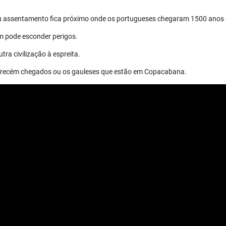
eu assentamento fica próximo onde os portugueses chegaram 1500 anos 
m pode esconder perigos.
tra civilização à espreita.
os recém chegados ou os gauleses que estão em Copacabana.