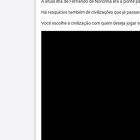
A atual ilha de Fernando de Noronha era a ponte par
Há resquícios também de civilizações que já passara
Você escolhe a civilização com quem deseja jogar e 