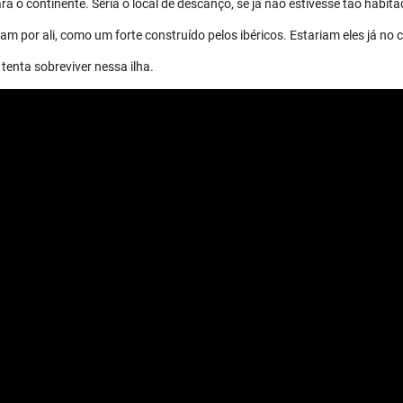
a o continente. Seria o local de descanço, se já não estivesse tão habita
m por ali, como um forte construído pelos ibéricos. Estariam eles já no 
tenta sobreviver nessa ilha.