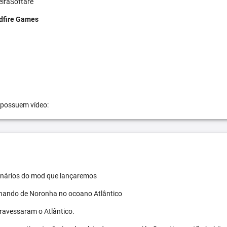
eiraSoftare
dfire Games
 possuem vídeo:
 cenários do mod que lançaremos
ernando de Noronha no ocoano Atlântico
travessaram o Atlântico.