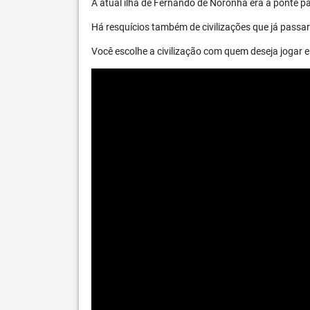
A atual ilha de Fernando de Noronha era a ponte par
Há resquícios também de civilizações que já passara
Você escolhe a civilização com quem deseja jogar e 