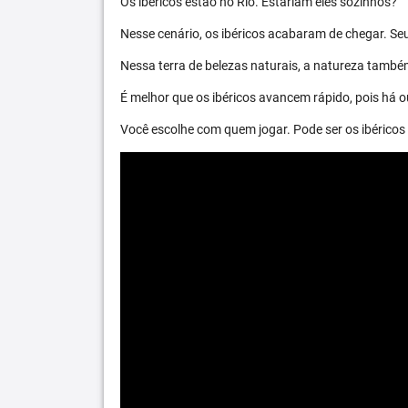
Os ibéricos estão no Rio. Estariam eles sozinhos?
Nesse cenário, os ibéricos acabaram de chegar. S
Nessa terra de belezas naturais, a natureza també
É melhor que os ibéricos avancem rápido, pois há ou
Você escolhe com quem jogar. Pode ser os ibéric