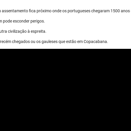
eu assentamento fica próximo onde os portugueses chegaram 1500 anos 
m pode esconder perigos.
tra civilização à espreita.
os recém chegados ou os gauleses que estão em Copacabana.