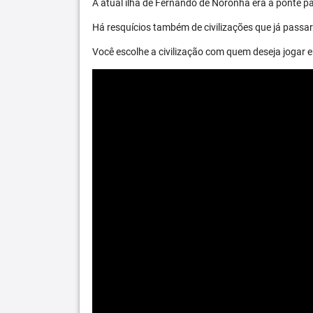
A atual ilha de Fernando de Noronha era a ponte par
Há resquícios também de civilizações que já passara
Você escolhe a civilização com quem deseja jogar e 