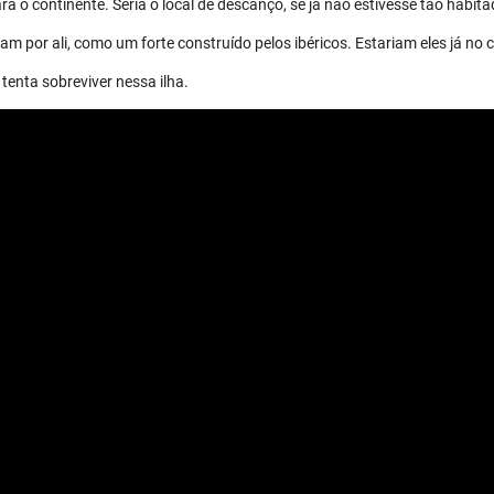
a o continente. Seria o local de descanço, se já não estivesse tão habita
m por ali, como um forte construído pelos ibéricos. Estariam eles já no 
tenta sobreviver nessa ilha.