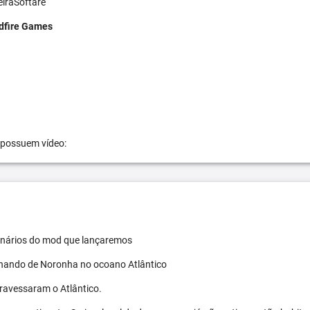
eiraSoftare
dfire Games
 possuem vídeo:
 cenários do mod que lançaremos
ernando de Noronha no ocoano Atlântico
travessaram o Atlântico.