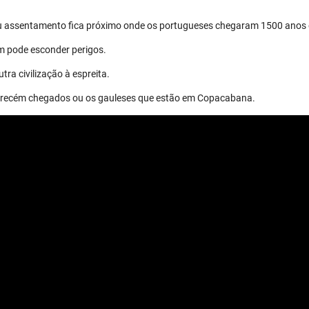
eu assentamento fica próximo onde os portugueses chegaram 1500 anos 
m pode esconder perigos.
tra civilização à espreita.
os recém chegados ou os gauleses que estão em Copacabana.