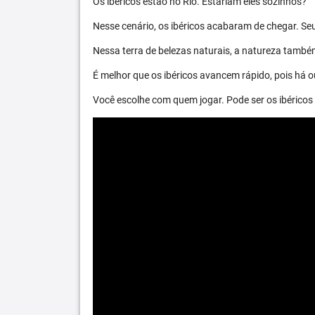
Os ibéricos estão no Rio. Estariam eles sozinhos?
Nesse cenário, os ibéricos acabaram de chegar. S
Nessa terra de belezas naturais, a natureza també
É melhor que os ibéricos avancem rápido, pois há ou
Você escolhe com quem jogar. Pode ser os ibéric