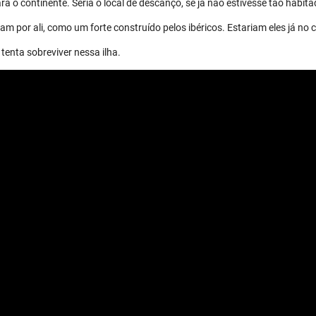
a o continente. Seria o local de descanço, se já não estivesse tão habita
m por ali, como um forte construído pelos ibéricos. Estariam eles já no 
tenta sobreviver nessa ilha.