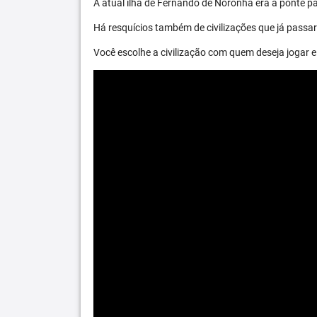
A atual ilha de Fernando de Noronha era a ponte par
Há resquícios também de civilizações que já passara
Você escolhe a civilização com quem deseja jogar e 