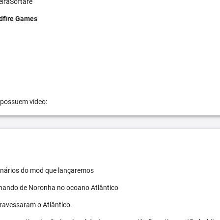
eiraSoftare
dfire Games
 possuem vídeo:
 cenários do mod que lançaremos
ernando de Noronha no ocoano Atlântico
travessaram o Atlântico.